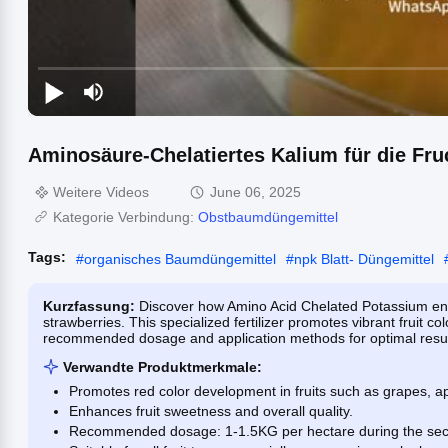
Aminosäure-Chelatiertes Kalium für die Fru
Weitere Videos
June 06, 2025
Kategorie Verbindung:
Obstbaumdüngemittel
Tags:
#
organisches Baumdüngemittel
#
npk Blatt- Düngemittel
Kurzfassung:
Discover how Amino Acid Chelated Potassium enha
strawberries. This specialized fertilizer promotes vibrant fruit co
recommended dosage and application methods for optimal resul
Verwandte Produktmerkmale:
Promotes red color development in fruits such as grapes, ap
Enhances fruit sweetness and overall quality.
Recommended dosage: 1-1.5KG per hectare during the seco