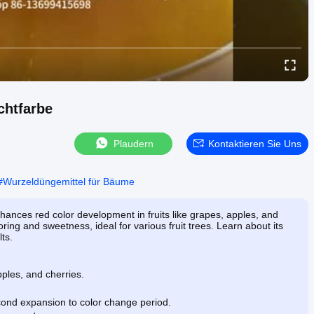
chtfarbe
Plaudern
Kontaktieren Sie Uns
#
Wurzeldüngemittel für Bäume
nces red color development in fruits like grapes, apples, and
loring and sweetness, ideal for various fruit trees. Learn about its
ts.
ples, and cherries.
nd expansion to color change period.