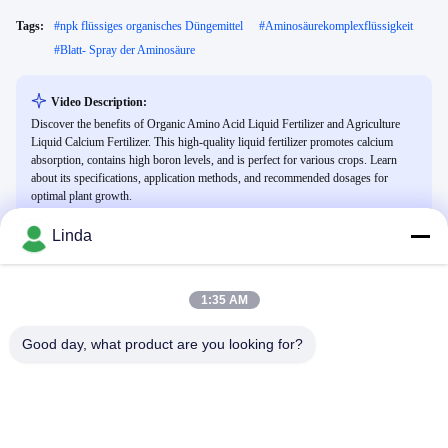
Tags:
#
npk flüssiges organisches Düngemittel
#
Aminosäurekomplexflüssigkeit
#
Blatt- Spray der Aminosäure
Video Description:
Discover the benefits of Organic Amino Acid Liquid Fertilizer and Agriculture
Liquid Calcium Fertilizer. This high-quality liquid fertilizer promotes calcium
absorption, contains high boron levels, and is perfect for various crops. Learn
about its specifications, application methods, and recommended dosages for
optimal plant growth.
Linda
Verwandte Videos
1:35 AM
Good day, what product are you looking for?
00:18
00:15
Cheliertes Magnesium
Futtereisen-Aminosäure-Chelate
fördern das Tierwachstum
Aminosäure-Zufuhr