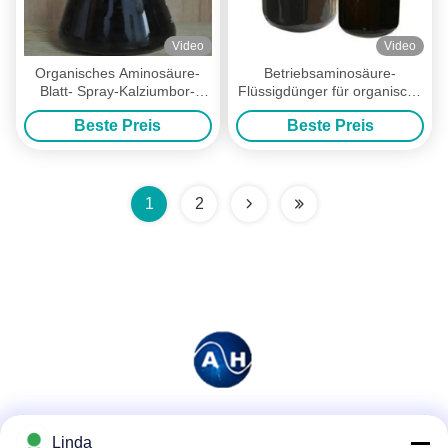
Video
Video
Organisches Aminosäure-
Betriebsaminosäure-
Blatt- Spray-Kalziumbor-
Flüssigdünger für organische
Chelate-Blattgemüse
30% Reinheit des Gemüse-
Beste Preis
Beste Preis
1
2
Soziale Medien
Linda