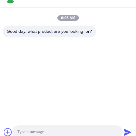
6:06 AM
Schnelle Kontaktaufnahme
Good day, what product are you looking for?
Tel.
86-136-99415698
E-Mail-Adresse
cdaohe88@aliyun.com
Anschrift
4-502, Allee No.8 Yingbin, Jinniu-Bezirk, Chengdu, Sichuan,
China
Datenschutzrichtlinie
|
Sitemap
China gut Qualität Aminosäure-Flüssigdünger Lieferant.
Urheberrecht © 2019-2026 Chengdu Chelation Biology
Technology Co., Ltd. - Alle. Alle Rechte vorbehalten.