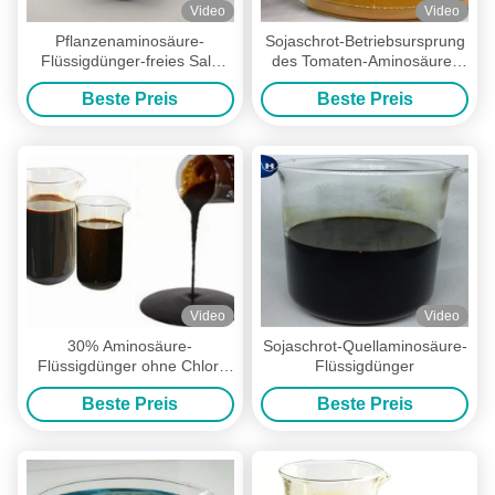
Video
Video
Pflanzenaminosäure-
Sojaschrot-Betriebsursprung
Flüssigdünger-freies Salz
des Tomaten-Aminosäure-
Hydrolisis für Formulierungen
Flüssigdünger-50%
Beste Preis
Beste Preis
organischer
Video
Video
30% Aminosäure-
Sojaschrot-Quellaminosäure-
Flüssigdünger ohne Chlor,
Flüssigdünger
organischer Flüssigdünger
Beste Preis
Beste Preis
für Anlagen