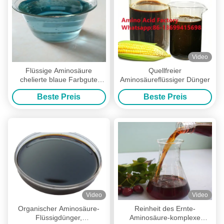
Video
Flüssige Aminosäure
Quellfreier
chelierte blaue Farbgute
Aminosäureflüssiger Dünger
Absorption des Zink-
Beste Preis
Beste Preis
Düngemittel-10%
Video
Video
Organischer Aminosäure-
Reinheit des Ernte-
Flüssigdünger,
Aminosäure-komplexe