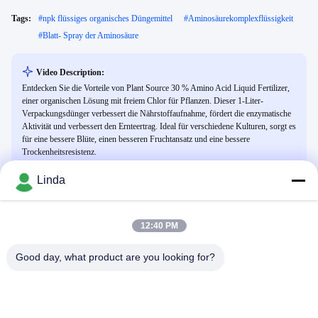
Tags:
#
npk flüssiges organisches Düngemittel
#
Aminosäurekomplexflüssigkeit
#
Blatt- Spray der Aminosäure
Video Description:
Entdecken Sie die Vorteile von Plant Source 30 % Amino Acid Liquid Fertilizer,
einer organischen Lösung mit freiem Chlor für Pflanzen. Dieser 1-Liter-
Verpackungsdünger verbessert die Nährstoffaufnahme, fördert die enzymatische
Aktivität und verbessert den Ernteertrag. Ideal für verschiedene Kulturen, sorgt es
für eine bessere Blüte, einen besseren Fruchtansatz und eine bessere
Trockenheitsresistenz.
Linda
Verwandte Videos
12:40 PM
Good day, what product are you looking for?
00:24
00:18
Methionin-chelatisiertes Zink
Cheliertes Magnesium