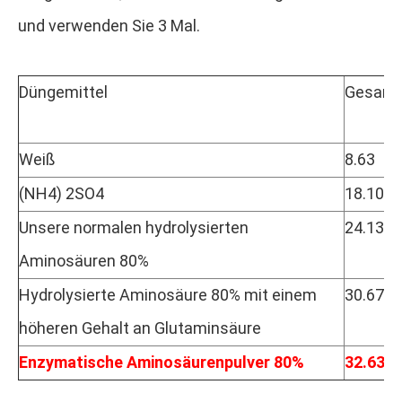
und verwenden Sie 3 Mal.
Düngemittel
Gesamt
Weiß
8.63
(NH4) 2SO4
18.10
Unsere normalen hydrolysierten
24.13
Aminosäuren 80%
Hydrolysierte Aminosäure 80% mit einem
30.67
höheren Gehalt an Glutaminsäure
Enzymatische Aminosäurenpulver 80%
32.63