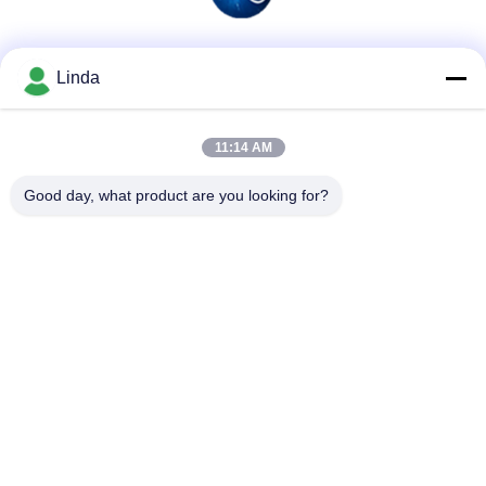
Soziale Medien
Linda
11:14 AM
Schnelle Kontaktaufnahme
Good day, what product are you looking for?
Tel.
86-136-99415698
E-Mail-Adresse
cdaohe88@aliyun.com
Anschrift
4-502, Allee No.8 Yingbin, Jinniu-Bezirk, Chengdu, Sichuan,
China
Datenschutzrichtlinie
|
Sitemap