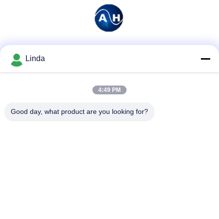
Soziale Medien
Linda
4:49 PM
Schnelle Kontaktaufnahme
Good day, what product are you looking for?
Tel.
86-136-99415698
E-Mail-Adresse
cdaohe88@aliyun.com
Anschrift
4-502, Allee No.8 Yingbin, Jinniu-Bezirk, Chengdu, Sichuan,
China