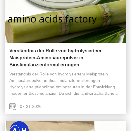
Verständnis der Rolle von hydrolysiertem
Maisprotein-Aminosäurepulver in
Biostimulanzienformulierungen
Verständnis der Rolle von hydrolysiertem Maisprotein
Aminosäurepulver in Biostimulanzformulierungen
Hydrolysierte pflanzliche Aminosäuren in der Entwicklung
moderner Biostimulanzien Da sich die landwirtschaftliche
Produktion weiterhin auf die Nährstoffeffizienz und eine
nachhaltige Pflanzenbewirtsch...
07-21-2026