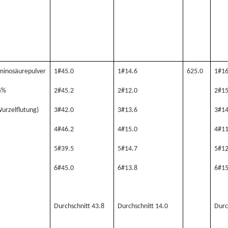
minosäurepulver
1#45.0
1#14.6
625.0
1#16
5%
2#45.2
2#12.0
2#15
urzelflutung)
3#42.0
3#13.6
3#14
4#46.2
4#15.0
4#11
5#39.5
5#14.7
5#12
6#45.0
6#13.8
6#15
Durchschnitt 43.8
Durchschnitt 14.0
Durc