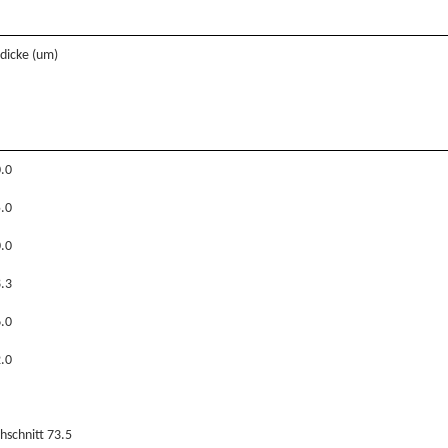
tdicke (um)
.0
.0
.0
.3
.0
.0
hschnitt 73.5