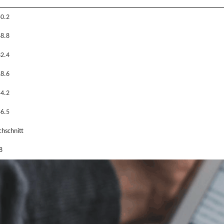
0.2
8.8
2.4
8.6
4.2
6.5
hschnitt
8