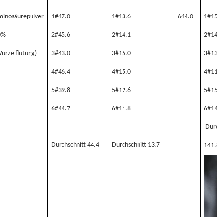
minosäurepulver
1#47.0
1#13.6
644.0
1#15
0%
2#45.6
2#14.1
2#14
urzelflutung)
3#43.0
3#15.0
3#13
4#46.4
4#15.0
4#11
5#39.8
5#12.6
5#15
6#44.7
6#11.8
6#14
Durc
Durchschnitt 44.4
Durchschnitt 13.7
141.