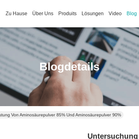
Zu Hause
Über Uns
Produits
Lösungen
Video
Blog
Blogdetails
eistung Von Aminosäurepulver 85% Und Aminosäurepulver 90%
Untersuchung 