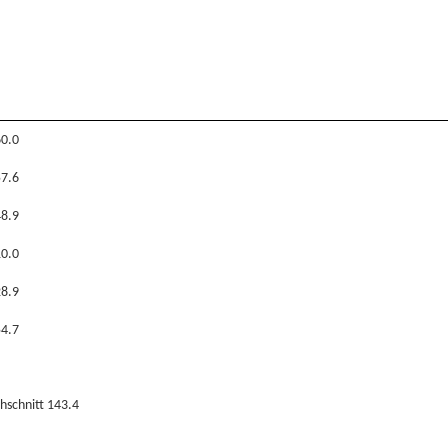
0.0
7.6
8.9
0.0
8.9
4.7
hschnitt 143.4