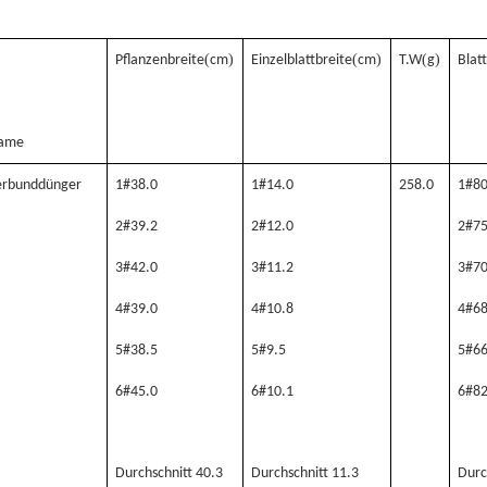
(
)
(
)
(
)
Pflanzenbreite
cm
Einzelblattbreite
cm
T.W
g
Blat
ame
erbunddünger
1#38.0
1#14.0
258.0
1#80
2#39.2
2#12.0
2#75
3#42.0
3#11.2
3#70
4#39.0
4#10.8
4#68
5#38.5
5#9.5
5#66
6#45.0
6#10.1
6#82
Durchschnitt 40.3
Durchschnitt 11.3
Durc