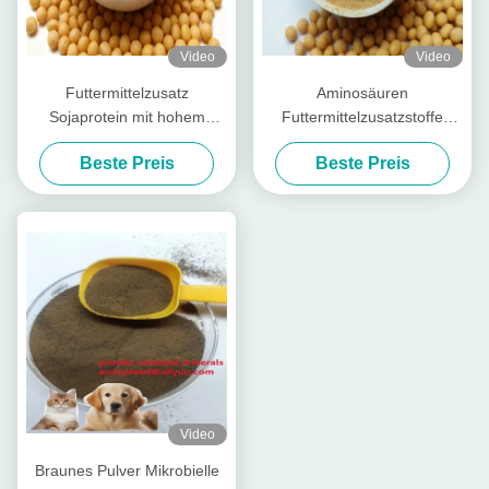
Video
Video
Futtermittelzusatz
Aminosäuren
Sojaprotein mit hohem
Futtermittelzusatzstoffe
Rohproteingehalt 50% und
Rohprotein mit hoher
Beste Preis
Beste Preis
säurelöslichem Protein für
Pepsinverdaulichkeit zur
Stück-Tierfutter und
umfassenden Tierernährung
Futtermittel für Nutztiere
Video
Braunes Pulver Mikrobielle