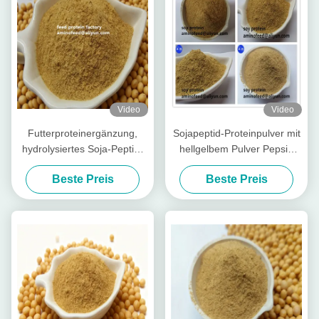
Video
Video
Futterproteinergänzung,
Sojapeptid-Proteinpulver mit
hydrolysiertes Soja-Peptid-
hellgelbem Pulver Pepsin
Proteinpulver mit
Verdaulichkeit mehr als 90%
Beste Preis
Beste Preis
Rohprotein, 50 % Soja-
Duftfabrik