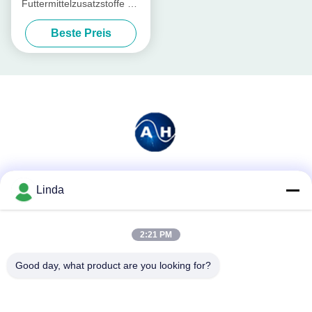
Futtermittelzusatzstoffe mit
rohem Protein 70% in der
Beste Preis
Futtermittelversorgung von
Wiederkäuern
Soziale Medien
Linda
2:21 PM
Schnelle Kontaktaufnahme
Good day, what product are you looking for?
Tel.
86-136-99415698