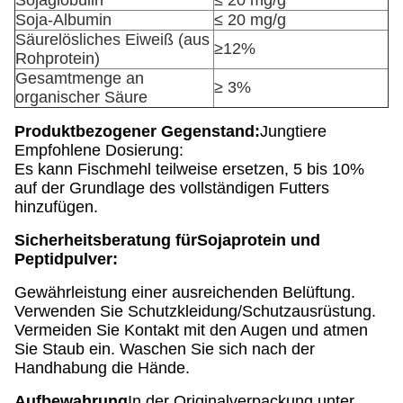
Sojaglobulin
≤ 20 mg/g
Soja-Albumin
≤ 20 mg/g
Säurelösliches Eiweiß (aus
≥12%
Rohprotein)
Gesamtmenge an
≥ 3%
organischer Säure
Produktbezogener Gegenstand:
Jungtiere
Empfohlene Dosierung:
Es kann Fischmehl teilweise ersetzen, 5 bis 10%
auf der Grundlage des vollständigen Futters
hinzufügen.
Sicherheitsberatung für
Sojaprotein und
Peptidpulver
:
Gewährleistung einer ausreichenden Belüftung.
Verwenden Sie Schutzkleidung/Schutzausrüstung.
Vermeiden Sie Kontakt mit den Augen und atmen
Sie Staub ein. Waschen Sie sich nach der
Handhabung die Hände.
Aufbewahrung
In der Originalverpackung unter