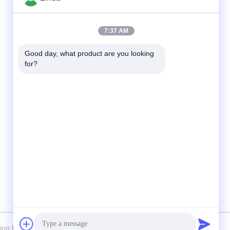
Schnelle Kontaktaufnahme
7:37 AM
Tel.
Good day, what product are you looking 
for?
86-136-99415698
E-Mail-Adresse
cdaohe88@aliyun.com
Anschrift
4-502, Allee No.8 Yingbin, Jinniu-Bezirk,
Chengdu, Sichuan, China
 Biology Technology Co., Ltd. - Alle. Alle Rechte vorbehalten.