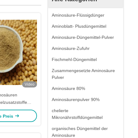
Aminosäure-Flüssigdünger
Aminoblatt- Plusdüngemittel
Aminosäure-Düngemittel-Pulver
Aminosäure-Zufuhr
Fischmehl-Düngemittel
Zusammengesetzte Aminosäure
Pulver
Video
Aminosäure 80%
nosäuren
Aminosäurenpulver 90%
telzusatzstoffe
ein mit hoher
chelierte
e Preis
daulichkeit zur
Mikronährstoffdüngemittel
n Tierernährung
organisches Düngemittel der
Aminosäure