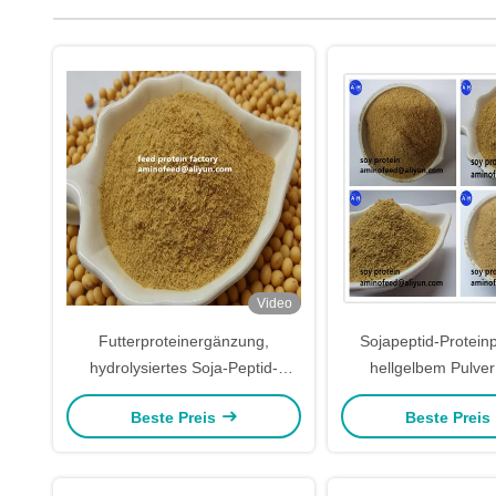
Video
Futterproteinergänzung,
Sojapeptid-Proteinp
hydrolysiertes Soja-Peptid-
hellgelbem Pulver
Proteinpulver mit Rohprotein, 50
Verdaulichkeit meh
Beste Preis
Beste Preis
% Soja-Duftfabrik