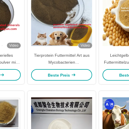
Video
Video
erielles
Tierprotein Futtermittel Art aus
Leichtgel
pulver mit
Mycobacterien
Futtermittelz
0% zum
Bakterienproteinpulver mit
rohem Pro
Beste Preis
Best
schmehl
Rohprotein über 70%
Säurelösliche
verschiede