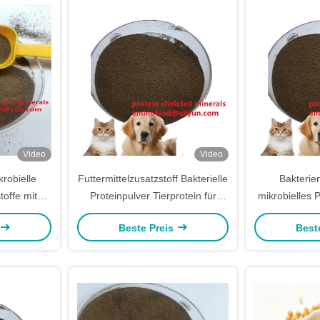
Video
Video
robielle
Futtermittelzusatzstoff Bakterielle
Bakterie
toffe mit
Proteinpulver Tierprotein für
mikrobielles 
 in der
Mycobacterialc Thailand
Fermentierun
Beste Preis
Best
gung von
MP
rn