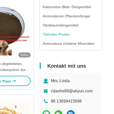
Kalziumbor-Blatt- Düngemittel
Aminosäuren Pflanzendünger
Obstbaumdüngemittel
Tierfutter-Protein
Aminosäure chelierte Mineralien
Video
n-abgeleitetes
Kontakt mit uns
Proteinpulver durch
g Rohprotein 70%
Mrs. Linda
e Preis
P, BPP
cdaohe88@aliyun.com
86 13699415698