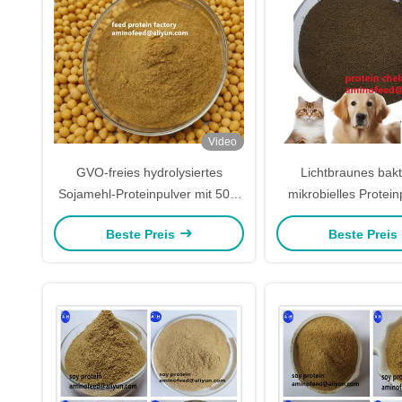
Video
GVO-freies hydrolysiertes
Lichtbraunes bakt
Sojamehl-Proteinpulver mit 50%
mikrobielles Protein
Protein, hellgelbes Pulver als
rohem Protein 7
Beste Preis
Beste Preis
Fischmehlersatz
Ersetzen von Fi