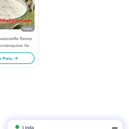
Video
usatzstoffe Reines
proteinpulver für
tur-Szenarien
e Preis
h Fisch, Garnelen,
 und andere
le Wasserrassen
Linda