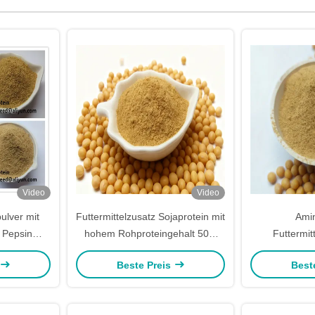
Video
Video
ulver mit
Futtermittelzusatz Sojaprotein mit
Ami
 Pepsin
hohem Rohproteingehalt 50%
Futtermit
r als 90%
und säurelöslichem Protein für
Rohprot
Beste Preis
Best
Stück-Tierfutter und Futtermittel
Pepsinver
für Nutztiere
umfassende