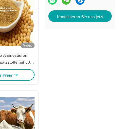
Kontaktieren Sie uns jetzt
Video
be Aminosäuren
usatzstoffe mit 50%
tein und hohem
e Preis
m Proteingehalt für
ne Futtermittel