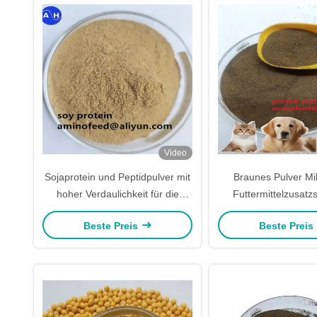
Video
Sojaprotein und Peptidpulver mit
Braunes Pulver Mik
hoher Verdaulichkeit für die
Futtermittelzusatzs
Aquakultur und Tierfutter
rohem Protein 70%
Beste Preis
Beste Preis
Futtermittelversor
Wiederkäue