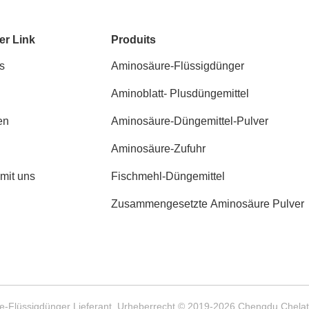
er Link
Produits
s
Aminosäure-Flüssigdünger
Aminoblatt- Plusdüngemittel
en
Aminosäure-Düngemittel-Pulver
Aminosäure-Zufuhr
 mit uns
Fischmehl-Düngemittel
Zusammengesetzte Aminosäure Pulver
e-Flüssigdünger Lieferant. Urheberrecht © 2019-2026 Chengdu Chelation