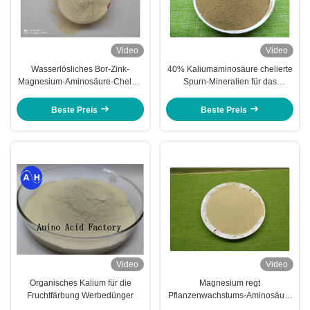
Video
Video
Wasserlösliches Bor-Zink-
40% Kaliumaminosäure chelierte
Magnesium-Aminosäure-Chelate
Spurn-Mineralien für das
pulverisieren frei
Bananen-Pflanzen
Beste Preis
Beste Preis
Video
Video
Organisches Kalium für die
Magnesium regt
Fruchtfärbung Werbedünger
Pflanzenwachstums-Aminosäure
chelierte Mineralien für Blatt-