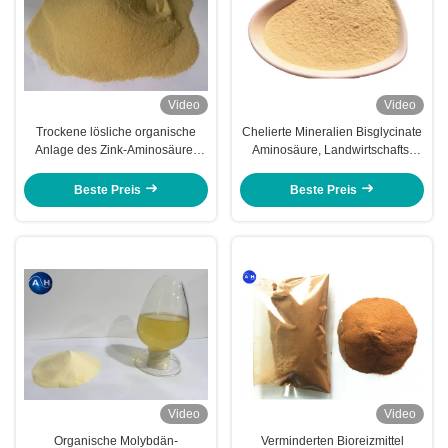
Video
Video
Trockene lösliche organische
Chelierte Mineralien Bisglycinate
Anlage des Zink-Aminosäure-
Aminosäure, Landwirtschafts-
Peptid-Chelate-10% basiert
Zink-Aminosäure
Beste Preis
Beste Preis
Video
Video
Organische Molybdän-
Verminderten Bioreizmittel