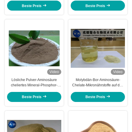
organisches Düngemittel an
Beste Preis
Beste Preis
Video
Video
Lösliche Pulver-Aminosäure
Molybdän-Bor-Aminosäure-
cheliertes Mineral-Phosphor-
Chelate-Mikronährstoffe auf den
Element-niedriges Düngemittel
Landwirtschafts-Gebieten
Beste Preis
Beste Preis