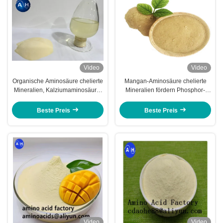
Video
Video
Organische Aminosäure chelierte
Mangan-Aminosäure chelierte
Mineralien, Kalziumaminosäure-
Mineralien fördern Phosphor-
Chelate der Frucht-12%
Absorption
Beste Preis
Beste Preis
Video
Video