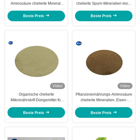
Aminosäure chelierte Mineral-
chelierte Spurn-Mineralien leicht
Anlage wachstumsfördernd
Boden-Mikroorganismen
Beste Preis
Beste Preis
Video
Video
Organische chelierte
Pflanzenernährungs-Aminosäure
Mikronährstoff-Düngemittel für
chelierte Mineralien, Eisen-
Anlagen meldeten Grade
Aminosäure-Chelate
Beste Preis
Beste Preis