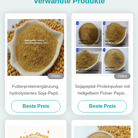
Verwandte Produkte
Video
Video
Futterproteinergänzung,
Sojapeptid-Proteinpulver mit
hydrolysiertes Soja-Peptid-
hellgelbem Pulver Pepsin
Proteinpulver mit
Verdaulichkeit mehr als 90%
Beste Preis
Beste Preis
Rohprotein, 50 % Soja-
Duftfabrik