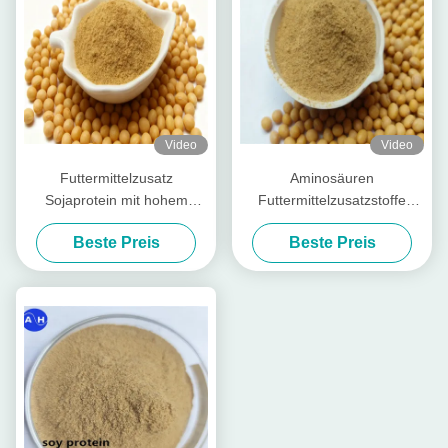
Video
Video
Futtermittelzusatz
Aminosäuren
Sojaprotein mit hohem
Futtermittelzusatzstoffe
Rohproteingehalt 50% und
Rohprotein mit hoher
Beste Preis
Beste Preis
säurelöslichem Protein für
Pepsinverdaulichkeit zur
Stück-Tierfutter und
umfassenden Tierernährung
Futtermittel für Nutztiere