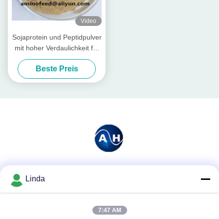
Video
Sojaprotein und Peptidpulver
mit hoher Verdaulichkeit für
die Aquakultur und Tierfutter
Beste Preis
Soziale Medien
Linda
7:47 AM