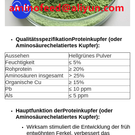
Qualitätsspezifikation
Proteinkupfer (oder
Aminosäurechelatiertes Kupfer)
:
Aussehen
Hellgrünes Pulver
Feuchtigkeit
≤ 5%
Rohprotein
≥ 20%
Aminosäuren insgesamt
> 25%
Organische Cu
≥ 15%
Pb
≤ 10 ppm
Als
≤ 5 ppm
Hauptfunktion der
Proteinkupfer (oder
Aminosäurechelatiertes Kupfer)
:
Wirksam stimuliert die Entwicklung der früh
entwöhnten Ferkel, verbessert das