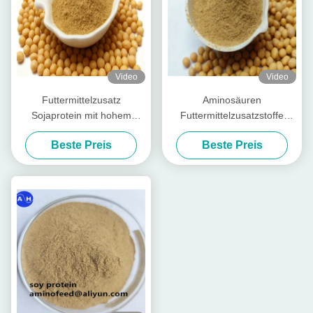
Video
Video
Futtermittelzusatz
Aminosäuren
Sojaprotein mit hohem
Futtermittelzusatzstoffe
Rohproteingehalt 50% und
Rohprotein mit hoher
Beste Preis
Beste Preis
säurelöslichem Protein für
Pepsinverdaulichkeit zur
Stück-Tierfutter und
umfassenden Tierernährung
Futtermittel für Nutztiere