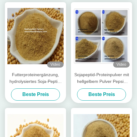
Video
Video
Futterproteinergänzung,
Sojapeptid-Proteinpulver mit
hydrolysiertes Soja-Peptid-
hellgelbem Pulver Pepsin
Proteinpulver mit
Verdaulichkeit mehr als 90%
Beste Preis
Beste Preis
Rohprotein, 50 % Soja-
Duftfabrik