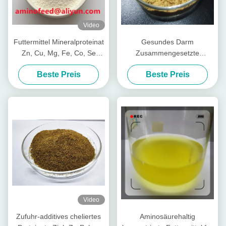
Video
Futtermittel Mineralproteinat
Gesundes Darm
Zn, Cu, Mg, Fe, Co, Se
Zusammengesetzte
Form
Nährstoffpeptide für Viehvieh
Beste Preis
Beste Preis
Video
Zufuhr-additives cheliertes
Aminosäurehaltig