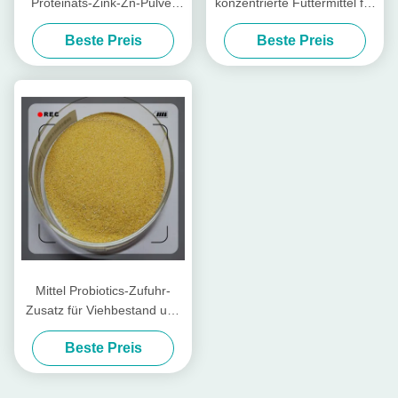
Proteinats-Zink-Zn-Pulver
konzentrierte Futtermittel für
mit Rohprotein für
Geflügel und Vieh
Beste Preis
Beste Preis
Futtermühle
Mittel Probiotics-Zufuhr-
Zusatz für Viehbestand und
Geflügel
Beste Preis