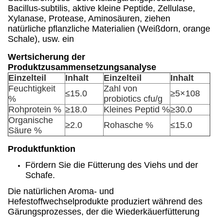
Bacillus-subtilis, aktive kleine Peptide, Zellulase,
Xylanase, Protease, Aminosäuren, ziehen
natürliche pflanzliche Materialien (Weißdorn, orange
Schale), usw. ein
Wertsicherung der
Produktzusammensetzungsanalyse
Einzelteil
Inhalt
Einzelteil
Inhalt
Feuchtigkeit
Zahl von
≤15.0
≥5×108
%
probiotics cfu/g
Rohprotein %
≥18.0
Kleines Peptid %
≥30.0
Organische
≥2.0
Rohasche %
≤15.0
Säure %
Produktfunktion
Fördern Sie die Fütterung des Viehs und der
Schafe.
Die natürlichen Aroma- und
Hefestoffwechselprodukte produziert während des
Gärungsprozesses, der die Wiederkäuerfütterung