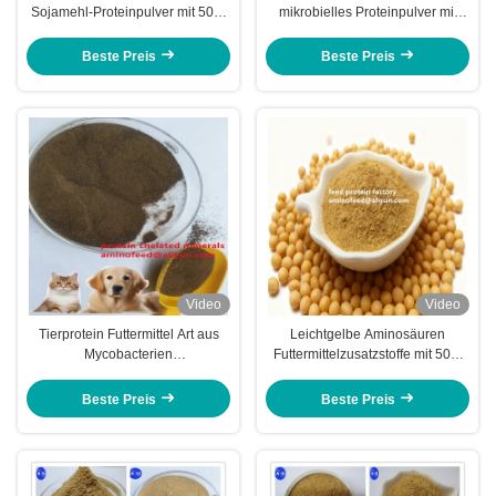
Sojamehl-Proteinpulver mit 50%
mikrobielles Proteinpulver mit
Protein, hellgelbes Pulver als
rohem Protein 70% zum Ersetzen
Fischmehlersatz
von Fischmehl
Beste Preis
Beste Preis
Video
Video
Tierprotein Futtermittel Art aus
Leichtgelbe Aminosäuren
Mycobacterien
Futtermittelzusatzstoffe mit 50%
Bakterienproteinpulver mit
rohem Protein und hohem
Rohprotein über 70%
Säurelöslichem Proteingehalt für
Beste Preis
Beste Preis
verschiedene Futtermittel