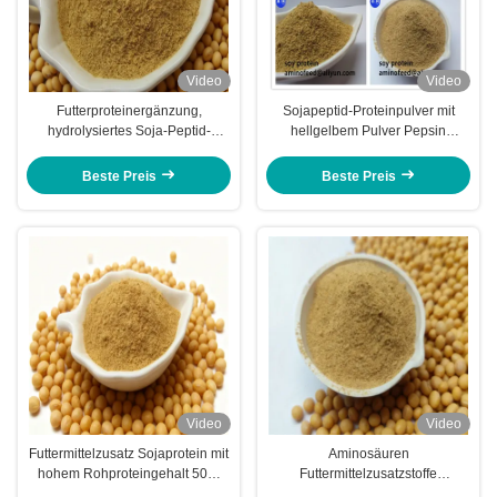
Video
Video
Futterproteinergänzung,
Sojapeptid-Proteinpulver mit
hydrolysiertes Soja-Peptid-
hellgelbem Pulver Pepsin
Proteinpulver mit Rohprotein, 50
Verdaulichkeit mehr als 90%
% Soja-Duftfabrik
Beste Preis
Beste Preis
Video
Video
Futtermittelzusatz Sojaprotein mit
Aminosäuren
hohem Rohproteingehalt 50%
Futtermittelzusatzstoffe
und säurelöslichem Protein für
Rohprotein mit hoher