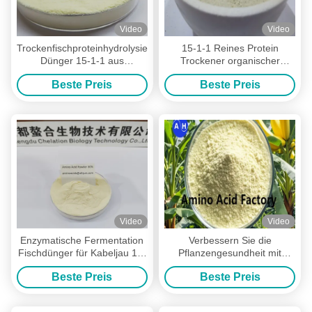
Video
Video
Trockenfischproteinhydrolysierter
15-1-1 Reines Protein
Dünger 15-1-1 aus
Trockener organischer
enzymatischer Fermentation
Fischdünger aus Kabeljau-
Beste Preis
Beste Preis
Fischhydrolysat 500 kg
Video
Video
Enzymatische Fermentation
Verbessern Sie die
Fischdünger für Kabeljau 15-
Pflanzengesundheit mit
1-1 Aminosäuren und
Fischproteinhydrolysiert
Beste Preis
Beste Preis
Proteine zur Verbesserung
Fischmehl Dünger natürlicher
des Wachstums
und effektiver
Wachstumsförderer