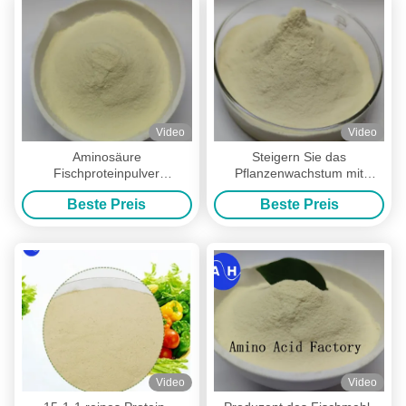
Video
Video
Aminosäure
Steigern Sie das
Fischproteinpulver
Pflanzenwachstum mit
Natürlicher Dünger für
natürlichen Aminosäuren
Beste Preis
Beste Preis
Gärten und Farmen
Fischproteinpulver Dünger
15-1-1
Video
Video