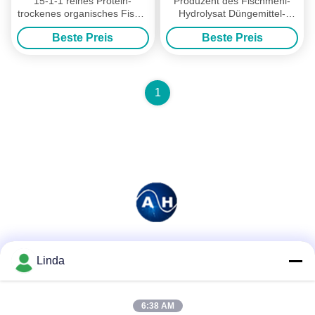
15-1-1 reines Protein-
Produzent des Fischmehl-
trockenes organisches Fisch-
Hydrolysat Düngemittel-
Düngemittel gemacht vom
organischer Stickstoff-15-0-0
Beste Preis
Beste Preis
Kabeljau-Hydrolysat (5lb)
1
Soziale Medien
Linda
6:38 AM