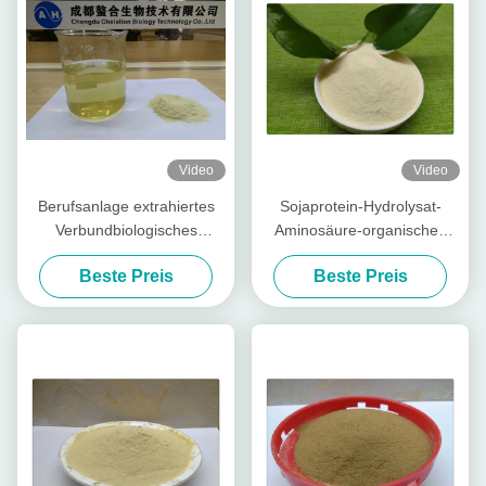
Video
Video
Berufsanlage extrahiertes
Sojaprotein-Hydrolysat-
Verbundbiologisches
Aminosäure-organisches
Düngemittel des
Düngemittel 80
Beste Preis
Beste Preis
aminosäure-Pulver-70%