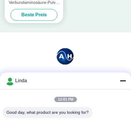
Verbundaminosäure-Pulver
organisches wasserlösliches
Beste Preis
20kg/Tasche
Soziale Medien
Linda
12:01 PM
Schnelle Kontaktaufnahme
Good day, what product are you looking for?
Tel.
86-136-99415698