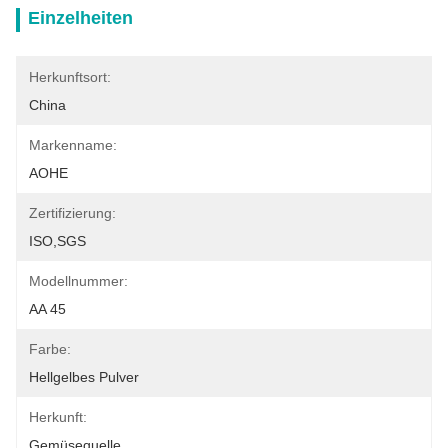
Einzelheiten
Herkunftsort:
China
Markenname:
AOHE
Zertifizierung:
ISO,SGS
Modellnummer:
AA 45
Farbe:
Hellgelbes Pulver
Herkunft:
Gemüsequelle