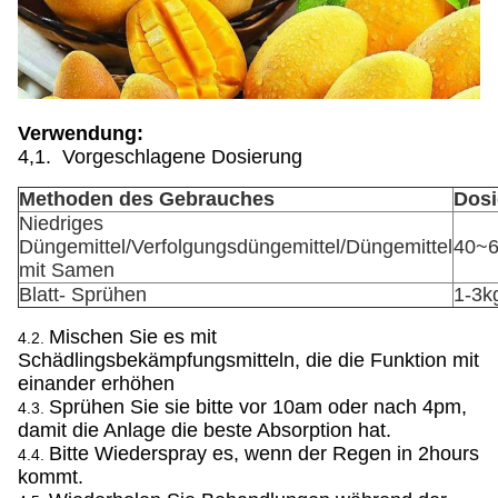
Verwendung:
4,1. Vorgeschlagene Dosierung
Methoden des Gebrauches
Dosi
Niedriges
Düngemittel/Verfolgungsdüngemittel/Düngemittel
40~6
mit Samen
Blatt- Sprühen
1-3k
Mischen Sie es mit
4.2.
Schädlingsbekämpfungsmitteln, die die Funktion mit
einander erhöhen
Sprühen Sie sie bitte vor 10am oder nach 4pm,
4.3.
damit die Anlage die beste Absorption hat.
Bitte Wiederspray es, wenn der Regen in 2hours
4.4.
kommt.