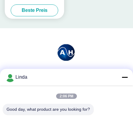
landwirtschaftliches 100%
Beste Preis
wasserlöslich
Soziale Medien
Linda
2:06 PM
Schnelle Kontaktaufnahme
Good day, what product are you looking for?
Tel.
86-136-99415698