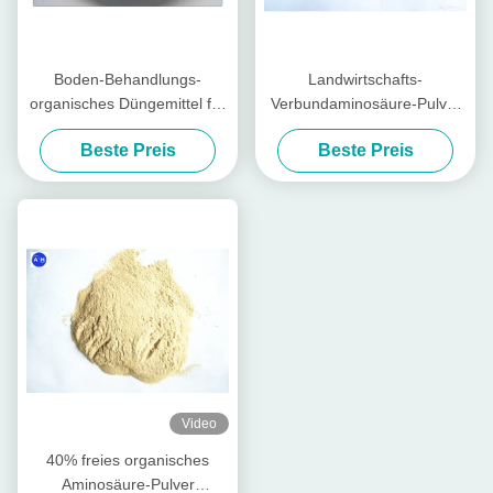
Boden-Behandlungs-
Landwirtschafts-
organisches Düngemittel für
Verbundaminosäure-Pulver
Gemüse mit Aminosäure-
organisches wasserlösliches
Beste Preis
Beste Preis
Nahrung
20kg/Tasche
Video
40% freies organisches
Aminosäure-Pulver