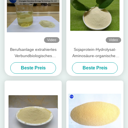
Video
Video
Berufsanlage extrahiertes
Sojaprotein-Hydrolysat-
Verbundbiologisches
Aminosäure-organisches
Düngemittel des
Düngemittel 80
Beste Preis
Beste Preis
aminosäure-Pulver-70%