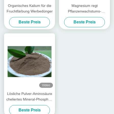
Organisches Kalium für die
Magnesium regt
Fruchtfärbung Werbedünger
Pflanzenwachstums-
Aminosäure chelierte
Beste Preis
Beste Preis
Mineralien für Blatt-
organisches Düngemittel an
Video
Lösliche Pulver-Aminosäure
cheliertes Mineral-Phosphor-
Element-niedriges
Beste Preis
Düngemittel