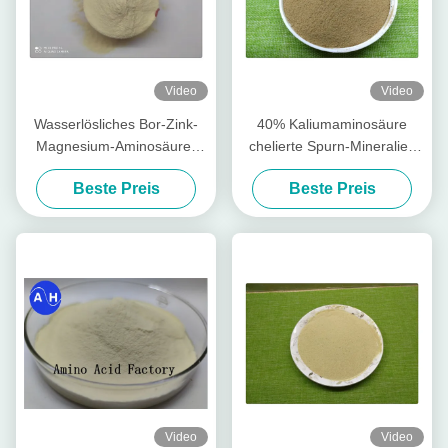
Video
Video
Wasserlösliches Bor-Zink-
40% Kaliumaminosäure
Magnesium-Aminosäure-
chelierte Spurn-Mineralien
Chelate pulverisieren frei
für das Bananen-Pflanzen
Beste Preis
Beste Preis
Video
Video