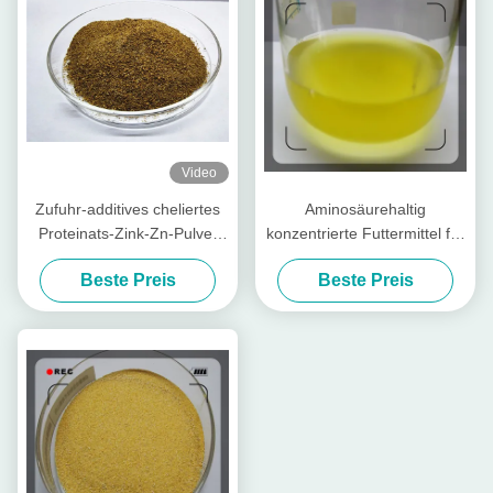
Video
Zufuhr-additives cheliertes
Aminosäurehaltig
Proteinats-Zink-Zn-Pulver
konzentrierte Futtermittel für
mit Rohprotein für
Geflügel und Vieh
Beste Preis
Beste Preis
Futtermühle