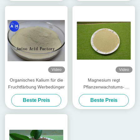
Video
Video
Organisches Kalium für die
Magnesium regt
Fruchtfärbung Werbedünger
Pflanzenwachstums-
Aminosäure chelierte
Beste Preis
Beste Preis
Mineralien für Blatt-
organisches Düngemittel an