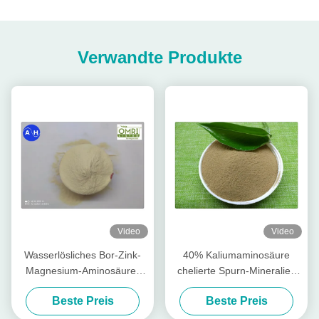
Verwandte Produkte
Video
Video
Wasserlösliches Bor-Zink-
40% Kaliumaminosäure
Magnesium-Aminosäure-
chelierte Spurn-Mineralien
Chelate pulverisieren frei
für das Bananen-Pflanzen
Beste Preis
Beste Preis