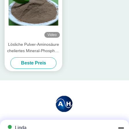
Video
Lösliche Pulver-Aminosäure
cheliertes Mineral-Phosphor-
Element-niedriges
Beste Preis
Düngemittel
Soziale Medien
Linda