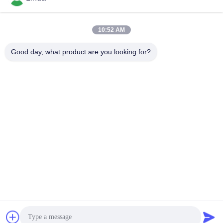
10:52 AM
Schnelle Kontaktaufnahme
Good day, what product are you looking for?
Tel.
86-136-99415698
E-Mail-Adresse
cdaohe88@aliyun.com
Anschrift
4-502, Allee No.8 Yingbin, Jinniu-Bezirk, Chengdu, Sichuan,
China
Datenschutzrichtlinie
|
Sitemap
China gut Qualität Aminosäure-Flüssigdünger Lieferant.
Urheberrecht © 2019-2026 Chengdu Chelation Biology
Technology Co., Ltd. - Alle. Alle Rechte vorbehalten.