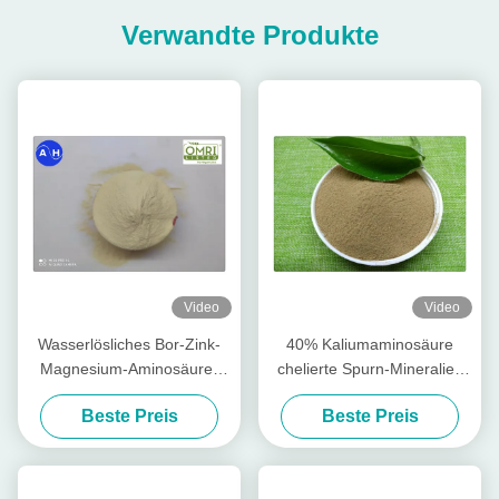
Verwandte Produkte
Video
Video
Wasserlösliches Bor-Zink-
40% Kaliumaminosäure
Magnesium-Aminosäure-
chelierte Spurn-Mineralien
Chelate pulverisieren frei
für das Bananen-Pflanzen
Beste Preis
Beste Preis