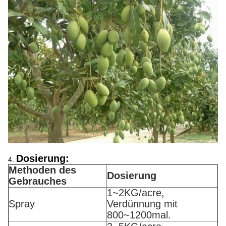
Dosierung:
4.
Methoden des
Dosierung
Gebrauches
1~2KG/acre,
Spray
Verdünnung mit
800~1200mal.