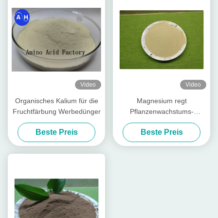
Video
Video
Organisches Kalium für die
Magnesium regt
Fruchtfärbung Werbedünger
Pflanzenwachstums-
Aminosäure chelierte
Beste Preis
Beste Preis
Mineralien für Blatt-
organisches Düngemittel an