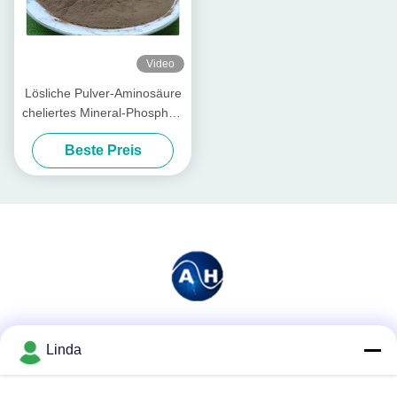
Video
Lösliche Pulver-Aminosäure
cheliertes Mineral-Phosphor-
Element-niedriges
Beste Preis
Düngemittel
Soziale Medien
Linda