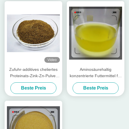
Video
Zufuhr-additives cheliertes
Aminosäurehaltig
Proteinats-Zink-Zn-Pulver
konzentrierte Futtermittel für
mit Rohprotein für
Geflügel und Vieh
Beste Preis
Beste Preis
Futtermühle