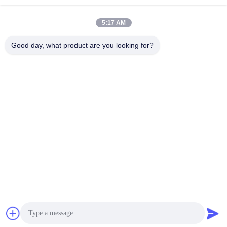
5:17 AM
Schnelle Kontaktaufnahme
Good day, what product are you looking for?
Tel.
86-136-99415698
E-Mail-Adresse
cdaohe88@aliyun.com
Anschrift
4-502, Allee No.8 Yingbin, Jinniu-Bezirk, Chengdu, Sichuan,
China
Datenschutzrichtlinie
|
Sitemap
China gut Qualität Aminosäure-Flüssigdünger Lieferant.
Urheberrecht © 2019-2026 Chengdu Chelation Biology
Technology Co., Ltd. - Alle. Alle Rechte vorbehalten.