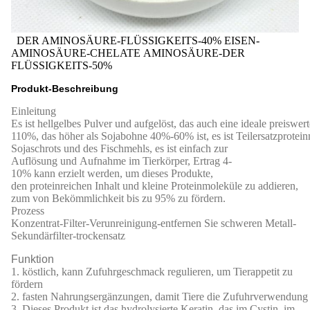
DER AMINOSÄURE-FLÜSSIGKEITS-40% EISEN-
AMINOSÄURE-CHELATE AMINOSÄURE-DER
FLÜSSIGKEITS-50%
Produkt-Beschreibung
Einleitung
Es ist hellgelbes Pulver und aufgelöst, das auch eine ideale preiswer
110%, das höher als Sojabohne 40%-60% ist, es ist Teilersatzprotein
Sojaschrots und des Fischmehls, es ist einfach zur
Auflösung und Aufnahme im Tierkörper, Ertrag 4-
10% kann erzielt werden, um dieses Produkte,
den proteinreichen Inhalt und kleine Proteinmoleküle zu addieren,
zum von Bekömmlichkeit bis zu 95% zu fördern.
Prozess
Konzentrat-Filter-Verunreinigung-entfernen Sie schweren Metall-
Sekundärfilter-trockensatz
Funktion
1. köstlich, kann Zufuhrgeschmack regulieren, um Tierappetit zu
fördern
2. fasten Nahrungsergänzungen, damit Tiere die Zufuhrverwendung
3. Dieses Produkt ist das hydrolysierte Keratin, das im Cystin, im