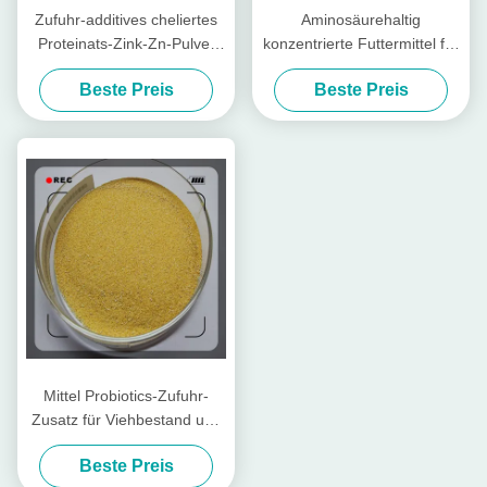
Zufuhr-additives cheliertes
Aminosäurehaltig
Proteinats-Zink-Zn-Pulver
konzentrierte Futtermittel für
mit Rohprotein für
Geflügel und Vieh
Beste Preis
Beste Preis
Futtermühle
Mittel Probiotics-Zufuhr-
Zusatz für Viehbestand und
Geflügel
Beste Preis