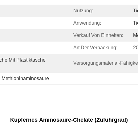
Nutzung:
Ti
Anwendung:
Ti
Verkauf Von Einheiten:
Me
Art Der Verpackung:
2
he Mit Plastiktasche 
Versorgungsmaterial-Fähigkei
, 
Methioninaminosäure
Kupfernes Aminosäure-Chelate (Zufuhrgrad)