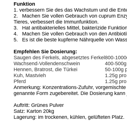
Funktion
1. verbessern Sie des das Wachstum und die Ent
2. Machen Sie vollen Gebrauch von cuprum Enzym. 
Tieres, verbessert die Immunfunktion.
3. Hat antibakterielles Mittel, bakterizide Funkti
4. Machen Sie vollen Gebrauch von den Antibioti
5. Es ist die beste kupferne Nährquelle von Wass
Empfehlen Sie Dosierung:
Saugen des Ferkels, abgesetztes Ferkel
800-1000g
Wachsend-Vollendenschwein
400-500g 
Hennen, Bratrost, die Türkei
50-100g p
Kuh, Mastvieh
1.25g pro
Pferd
1.25g pro
Anmerkung: Konzentrations-Zufuhr, vorgemischte 
genannte Form zugebereitet. Die Dosierung kann j
Auftritt: Grünes Pulver
Satz: Karton 20kg
Lagerung: im trockenen, kühlen, gelüfteten Platz.