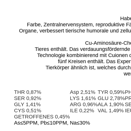
Habe
Farbe, Zentralnervensystem, reproduktive F
Organe, verbessert tierische humorale und zell
Cu-Aminosäure-Chela
Tieres enthält. Das verdauungsfördernde
Technologie kombinierend mit Cuionen d
fünf Kreisen enthält. Das Expe
Tierkörper ähnlich ist, welches durc
wer
THR 0,87%
Asp 2,51%
TYR 0,59%
PH
SER 0,92%
LYS 1,61%
GLU 2,78%
PR
GLY 1,41%
ARG 0,96%
ALA 1,90%
SE
CYS 0,51%
ILE 0,22%
VAL 1,49%
IE
GETROFFENES 0,45%
As≤5PPM, Pb≤10PPM, Na≤30%