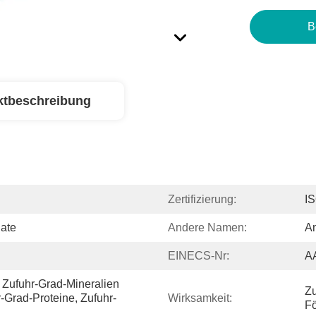
B
ktbeschreibung
Zertifizierung:
I
ate
Andere Namen:
A
EINECS-Nr:
A
Zufuhr-Grad-Mineralien 
Zu
-Grad-Proteine, Zufuhr-
Wirksamkeit:
Fö