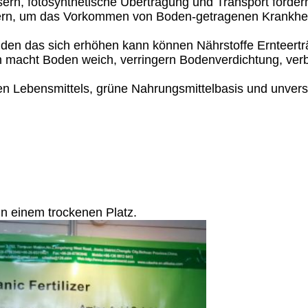
sern, fotosynthetische Übertragung und Transport förder
, um das Vorkommen von Boden-getragenen Krankheiten 
en das sich erhöhen kann können Nährstoffe Ernteertr
n macht Boden weich, verringern Bodenverdichtung, ver
hen Lebensmittels, grüne Nahrungsmittelbasis und unver
 in einem trockenen Platz.