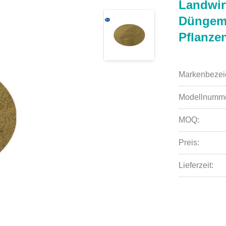
Landwir
Düngemi
Pflanze
Markenbezei
Modellnumme
MOQ:
Preis:
Lieferzeit: