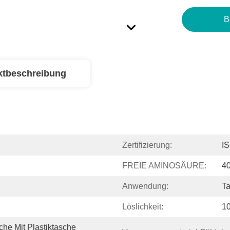
B
ktbeschreibung
Zertifizierung:
I
FREIE AMINOSÄURE:
4
Anwendung:
Ta
Löslichkeit:
10
he Mit Plastiktasche 