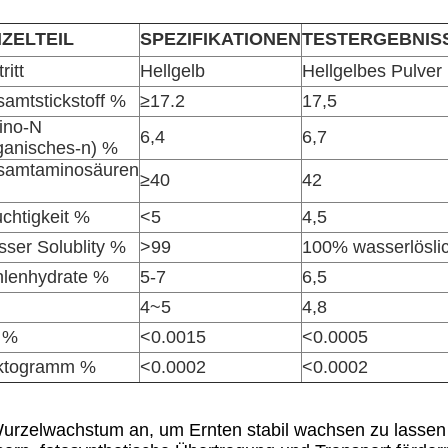
NZELTEIL
SPEZIFIKATIONEN
TESTERGEBNIS
ritt
Hellgelb
Hellgelbes Pulver
amtstickstoff %
≥17.2
17,5
ino-N
6,4
6,7
ganisches-n) %
samtaminosäuren
≥40
42
chtigkeit %
<5
4,5
ser Solublity %
>99
100% wasserlösli
lenhydrate %
5-7
6,5
4~5
4,8
 %
<0.0015
<0.0005
ktogramm %
<0.0002
<0.0002
Wurzelwachstum an, um Ernten stabil wachsen zu lassen