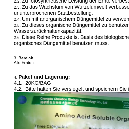
Zu fotosynthetische Leistung der Ernte verbes
2.2.
Zu das Wachstum von Wurzelumwelt verbessern
2.3.
ununterbrochenen Saatbestellung.
Um mit anorganischem Düngemittel zu verwend
2.4.
Zu dieses organische Düngemittel zu benutze
2.5.
Wasserzurückhaltenkapazität.
Diese Reihe Produkte ist Basis des biologisc
2.6.
organisches Düngemittel benutzen muss.
3.
Bereich
Alle Ernten.
Paket und Lagerung:
4.
4,1. 20KG/BAG
4,2. Bitte halten Sie versiegelt und speichern Sie