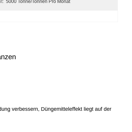
t:
5000 Tonne/Tonnen Pro Monat
anzen
ng verbessern, Düngemitteleffekt liegt auf der