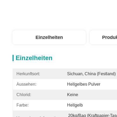
Einzelheiten
Produ
Einzelheiten
Herkunftsort:
Sichuan, China (Festland)
Aussehen:
Hellgelbes Pulver
Chlorid:
Keine
Farbe:
Hellgelb
20kg/bag (Kraftpapier-Tasc