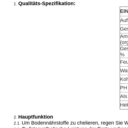
Qualitäts-Spezifikation:
1.
EI
Auft
Ges
Am
(or
Ge
%
Feu
Was
Koh
PH
Als
He
Hauptfunktion
2.
Um Bodennährstoffe zu chelieren, regen Sie 
2.1.