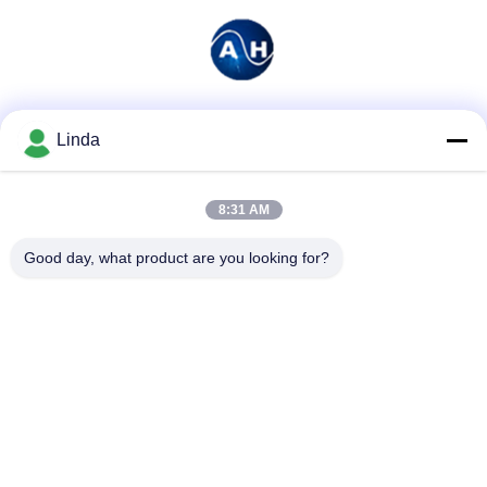
Soziale Medien
Linda
8:31 AM
Schnelle Kontaktaufnahme
Good day, what product are you looking for?
Tel.
86-136-99415698
E-Mail-Adresse
cdaohe88@aliyun.com
Anschrift
4-502, Allee No.8 Yingbin, Jinniu-Bezirk, Chengdu, Sichuan,
China