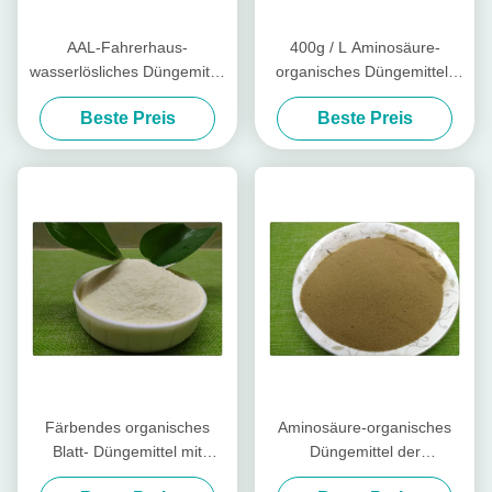
AAL-Fahrerhaus-
400g / L Aminosäure-
wasserlösliches Düngemittel
organisches Düngemittel-
cheliertes Aminopeptid-
cheliertes flüssiges
Beste Preis
Beste Preis
flüssiges Kalzium und Bor
Aminokalzium mit Bor
Färbendes organisches
Aminosäure-organisches
Blatt- Düngemittel mit
Düngemittel der
Aminosäure-Phenylalanin
Verpackungs-20kg,