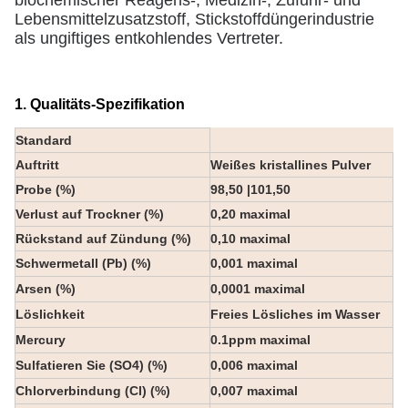
biochemischer Reagens-, Medizin-, Zufuhr- und
Lebensmittelzusatzstoff, Stickstoffdüngerindustrie
als ungiftiges entkohlendes Vertreter.
1. Qualitäts-Spezifikation
Standard
Auftritt
Weißes kristallines Pulver
Probe
(%)
98,50 |101,50
Verlust auf Trockner (%)
0,20 maximal
Rückstand auf Zündung (%)
0,10 maximal
Schwermetall (Pb) (%)
0,001 maximal
Arsen (%)
0,0001 maximal
Löslichkeit
Freies Lösliches im Wasser
Mercury
0.1ppm maximal
Sulfatieren Sie (SO4) (%)
0,006 maximal
Chlorverbindung (Cl) (%)
0,007 maximal