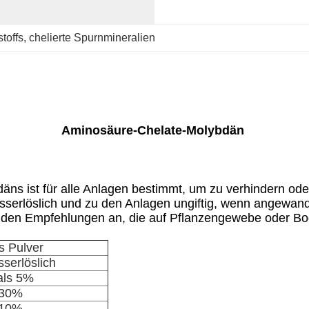
toffs
, 
chelierte Spurnmineralien
Aminosäure-Chelate-Molybdän
äns ist für alle Anlagen bestimmt, um zu verhindern od
sserlöslich und zu den Anlagen ungiftig, wenn angewan
d den Empfehlungen an, die auf Pflanzengewebe oder Bo
s Pulver
serlöslich
als 5%
 30%
 10%