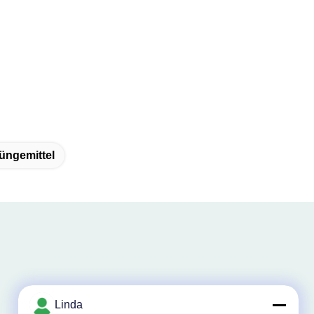
üngemittel
Linda