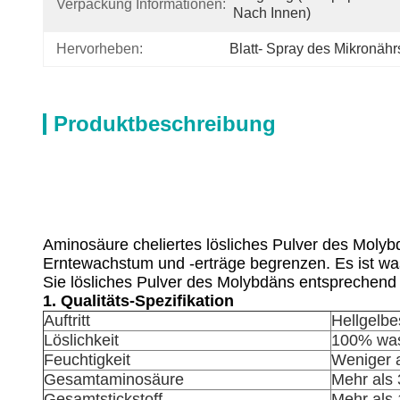
Verpackung Informationen:
Nach Innen)
Hervorheben:
Blatt- Spray des Mikronährs
Produktbeschreibung
Aminosäure cheliertes lösliches Pulver des Molybd
Erntewachstum und -erträge begrenzen. Es ist wa
Sie lösliches Pulver des Molybdäns entsprechen
1. Qualitäts-Spezifikation
Auftritt
Hellgelbe
Löslichkeit
100% was
Feuchtigkeit
Weniger 
Gesamtaminosäure
Mehr als
Gesamtstickstoff
Mehr als