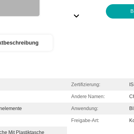
B
ktbeschreibung
Zertifizierung:
I
Andere Namen:
Ch
enelemente
Anwendung:
Bl
Freigabe-Art:
Ko
he Mit Plastiktasche 