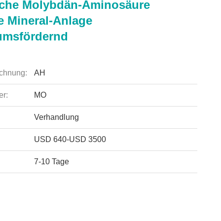
che Molybdän-Aminosäure
e Mineral-Anlage
umsfördernd
chnung:
AH
r:
MO
Verhandlung
USD 640-USD 3500
7-10 Tage