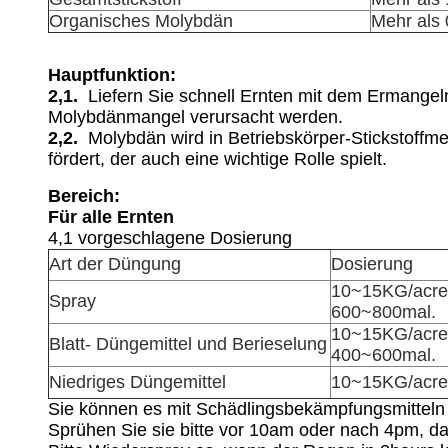
Organisches Molybdän
Mehr als
Hauptfunktion:
2,1.
Liefern Sie schnell Ernten mit dem Ermange
Molybdänmangel verursacht werden.
2,2.
Molybdän wird in Betriebskörper-Stickstoffm
fördert, der auch eine wichtige Rolle spielt.
Bereich:
Für alle Ernten
4,1 vorgeschlagene Dosierung
Art der Düngung
Dosierung
10~15KG/acre
Spray
600~800mal.
10~15KG/acre
Blatt- Düngemittel und Berieselung
400~600mal.
Niedriges Düngemittel
10~15KG/acre
Sie können es mit Schädlingsbekämpfungsmitteln 
Sprühen Sie sie bitte vor 10am oder nach 4pm, dam