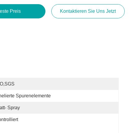
este Preis
Kontaktieren Sie Uns Jetzt
SO,SGS
elierte Spurenelemente
att- Spray
ntrolliert