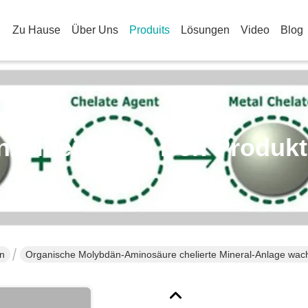
Zu Hause
Über Uns
Produits
Lösungen
Video
Blog
nzelheiten Zu Den Produk
en
Organische Molybdän-Aminosäure chelierte Mineral-Anlage wac