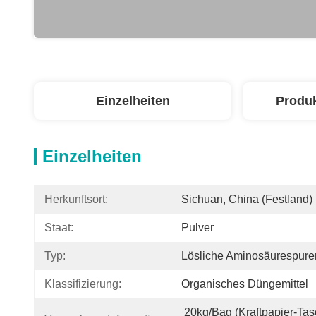
Einzelheiten
Produ
Einzelheiten
Herkunftsort:
Sichuan, China (Festland)
Staat:
Pulver
Typ:
Lösliche Aminosäurespur
Klassifizierung:
Organisches Düngemittel
20kg/bag (Kraftpapier-Tasc