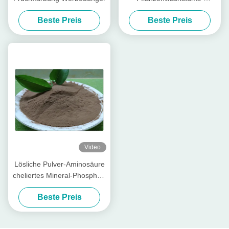
Aminosäure chelierte
Beste Preis
Beste Preis
Mineralien für Blatt-
organisches Düngemittel an
Video
Lösliche Pulver-Aminosäure
cheliertes Mineral-Phosphor-
Element-niedriges
Beste Preis
Düngemittel