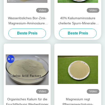
Video
Video
Wasserlösliches Bor-Zink-
40% Kaliumaminosäure
Magnesium-Aminosäure-
chelierte Spurn-Mineralien
Chelate pulverisieren frei
für das Bananen-Pflanzen
Beste Preis
Beste Preis
Video
Video
Organisches Kalium für die
Magnesium regt
Fruchtfärbung Werbedünger
Pflanzenwachstums-