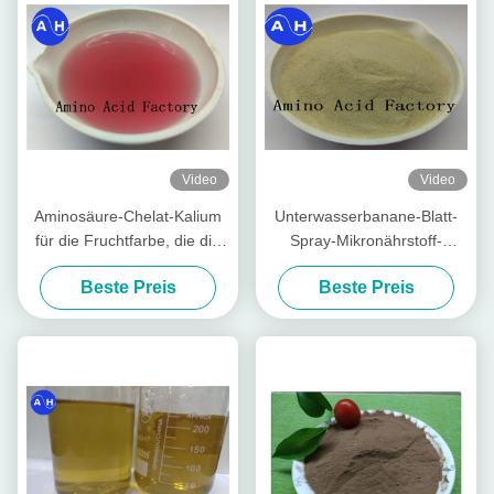
Video
Video
Aminosäure-Chelat-Kalium
Unterwasserbanane-Blatt-
für die Fruchtfarbe, die die
Spray-Mikronährstoff-
Entwicklung der roten Farbe
Aminosäure cheliertes
Beste Preis
Beste Preis
fördert
Kalziummagnesium-Zink