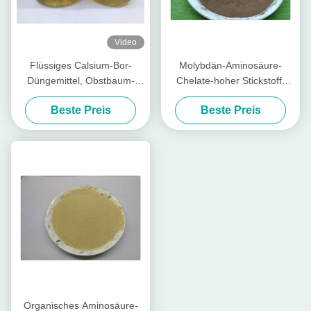
Video
Flüssiges Calsium-Bor-
Molybdän-Aminosäure-
Düngemittel, Obstbaum-
Chelate-hoher Stickstoff-
Düngemittel mit
organisches Düngemittel für
Beste Preis
Beste Preis
Aminosäuren in den Anlagen
Obstbäume
Organisches Aminosäure-