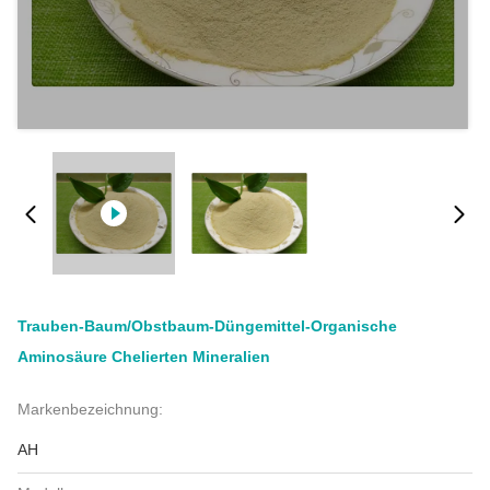
Trauben-Baum/Obstbaum-Düngemittel-Organische
Aminosäure Chelierten Mineralien
Markenbezeichnung:
AH