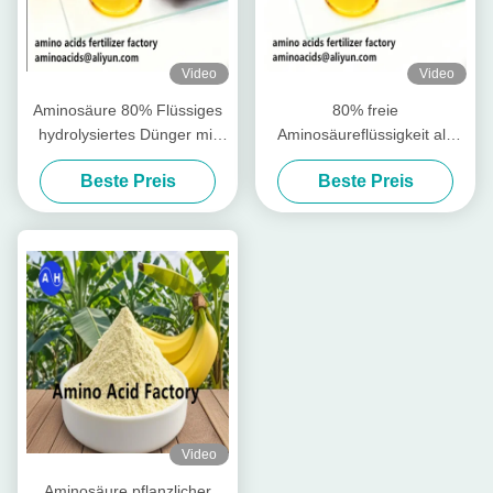
Video
Video
Aminosäure 80% Flüssiges
80% freie
hydrolysiertes Dünger mit
Aminosäureflüssigkeit als
freien Aminosäuren ≥ 750 g/l
Rohstoff für die Produktion
Beste Preis
Beste Preis
Gesamtstickstoff ≥ 12,0%
wasserlöslicher Düngemittel
und hoher Löslichkeit für den
ökologischen Landbau
Video
Aminosäure pflanzlicher