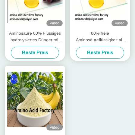
Video
Video
Aminosäure 80% Flüssiges
80% freie
hydrolysiertes Dünger mit
Aminosäureflüssigkeit als
freien Aminosäuren ≥ 750 g/l
Rohstoff für die Produktion
Beste Preis
Beste Preis
Gesamtstickstoff ≥ 12,0%
wasserlöslicher Düngemittel
und hoher Löslichkeit für den
ökologischen Landbau
Video