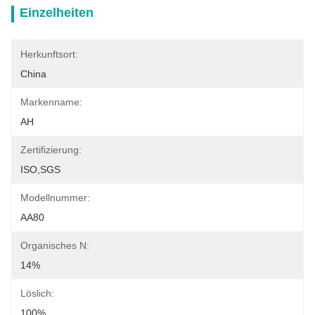
Einzelheiten
Herkunftsort:
China
Markenname:
AH
Zertifizierung:
ISO,SGS
Modellnummer:
AA80
Organisches N:
14%
Löslich:
100%