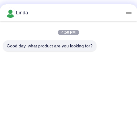
Soziale Medien
Linda
4:50 PM
Schnelle Kontaktaufnahme
Good day, what product are you looking for?
Tel.
86-136-99415698
E-Mail-Adresse
cdaohe88@aliyun.com
Anschrift
4-502, Allee No.8 Yingbin, Jinniu-Bezirk, Chengdu, Sichuan,
China
Datenschutzrichtlinie
|
Sitemap
China gut Qualität Aminosäure-Flüssigdünger Lieferant.