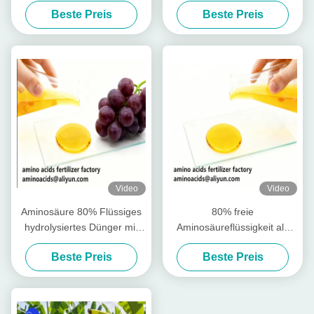
Beste Preis
Beste Preis
regen Wurzel-Wachstum an
Video
Video
Aminosäure 80% Flüssiges
80% freie
hydrolysiertes Dünger mit
Aminosäureflüssigkeit als
freien Aminosäuren ≥ 750 g/l
Rohstoff für die Produktion
Beste Preis
Beste Preis
Gesamtstickstoff ≥ 12,0%
wasserlöslicher Düngemittel
und hoher Löslichkeit für den
ökologischen Landbau