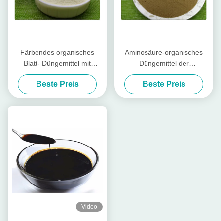
Färbendes organisches
Aminosäure-organisches
Blatt- Düngemittel mit
Düngemittel der
Aminosäure-Phenylalanin
Verpackungs-20kg,
Beste Preis
Beste Preis
und L - Methionin
Aminosäure chelierte
Spurenelemente-Pulver
Video