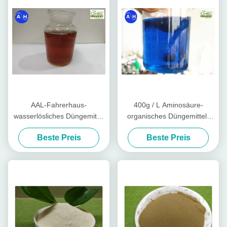
AAL-Fahrerhaus-
400g / L Aminosäure-
wasserlösliches Düngemittel
organisches Düngemittel-
cheliertes Aminopeptid-
cheliertes flüssiges
Beste Preis
Beste Preis
flüssiges Kalzium und Bor
Aminokalzium mit Bor