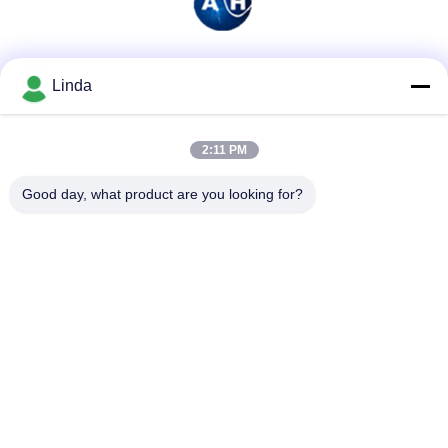
Soziale Medien
Linda
2:11 PM
Schnelle Kontaktaufnahme
Good day, what product are you looking for?
Tel.
86-136-99415698
E-Mail-Adresse
cdaohe88@aliyun.com
Anschrift
4-502, Allee No.8 Yingbin, Jinniu-Bezirk, Chengdu, Sichuan,
China