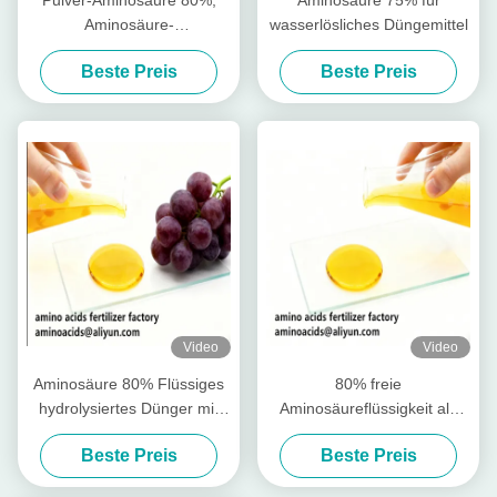
Pulver-Aminosäure 80%,
Aminosäure 75% für
Aminosäure-
wasserlösliches Düngemittel
Landwirtschafts-Düngemittel
Beste Preis
Beste Preis
regen Wurzel-Wachstum an
Video
Video
Aminosäure 80% Flüssiges
80% freie
hydrolysiertes Dünger mit
Aminosäureflüssigkeit als
freien Aminosäuren ≥ 750 g/l
Rohstoff für die Produktion
Beste Preis
Beste Preis
Gesamtstickstoff ≥ 12,0%
wasserlöslicher Düngemittel
und hoher Löslichkeit für den