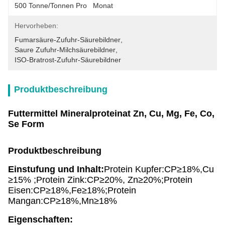
500 Tonne/Tonnen Pro   Monat
Hervorheben:
Fumarsäure-Zufuhr-Säurebildner
, 
Saure Zufuhr-Milchsäurebildner
, 
ISO-Bratrost-Zufuhr-Säurebildner
Produktbeschreibung
Futtermittel Mineralproteinat Zn, Cu, Mg, Fe, Co,
Se Form
Produktbeschreibung
Einstufung und Inhalt:
Protein Kupfer:CP≥18%,Cu
≥15% ;Protein Zink:CP≥20%, Zn≥20%;Protein
Eisen:CP≥18%,Fe≥18%;Protein
Mangan:CP≥18%,Mn≥18%
Eigenschaften: