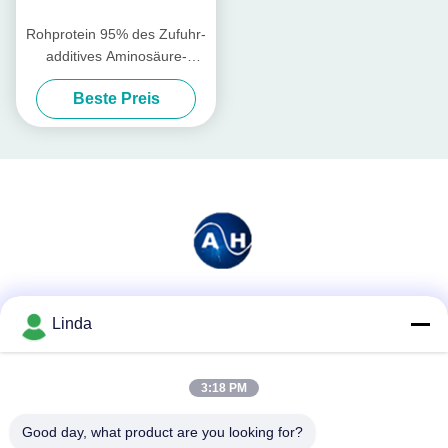
Rohprotein 95% des Zufuhr-
additives Aminosäure-
Pulver-40% für
Beste Preis
Tiernährstoffe
Soziale Medien
Linda
3:18 PM
Schnelle Kontaktaufnahme
Good day, what product are you looking for?
Tel.