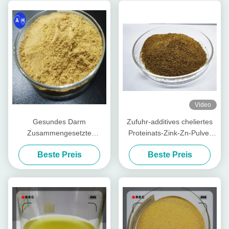
Video
Gesundes Darm
Zufuhr-additives cheliertes
Zusammengesetzte
Proteinats-Zink-Zn-Pulver
Nährstoffpeptide für Viehvieh
mit Rohprotein für
Beste Preis
Beste Preis
Futtermühle