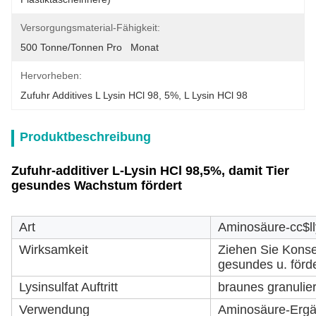
Versorgungsmaterial-Fähigkeit:
500 Tonne/Tonnen Pro   Monat
Hervorheben:
Zufuhr Additives L Lysin HCl 98
, 
5%
, 
L Lysin HCl 98
Produktbeschreibung
Zufuhr-additiver L-Lysin HCl 98,5%, damit Tier
gesundes Wachstum fördert
Art
Aminosäure-cc$ll
Wirksamkeit
Ziehen Sie Konser
gesundes u. för
Lysinsulfat Auftritt
braunes granulier
Verwendung
Aminosäure-Erg