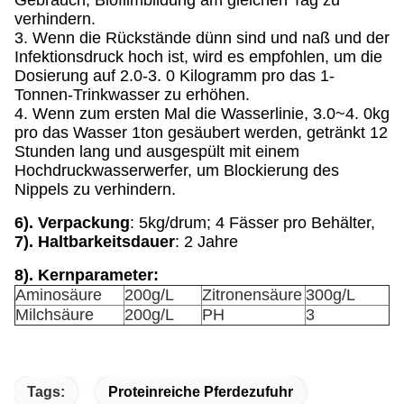
Gebrauch, Biofilmbildung am gleichen Tag zu
verhindern.
3. Wenn die Rückstände dünn sind und naß und der
Infektionsdruck hoch ist, wird es empfohlen, um die
Dosierung auf 2.0-3. 0 Kilogramm pro das 1-
Tonnen-Trinkwasser zu erhöhen.
4. Wenn zum ersten Mal die Wasserlinie, 3.0~4. 0kg
pro das Wasser 1ton gesäubert werden, getränkt 12
Stunden lang und ausgespült mit einem
Hochdruckwasserwerfer, um Blockierung des
Nippels zu verhindern.
6). Verpackung
: 5kg/drum; 4 Fässer pro Behälter,
7). Haltbarkeitsdauer
: 2 Jahre
8). Kernparameter:
Aminosäure
200g/L
Zitronensäure
300g/L
Milchsäure
200g/L
PH
3
Tags:
Proteinreiche Pferdezufuhr