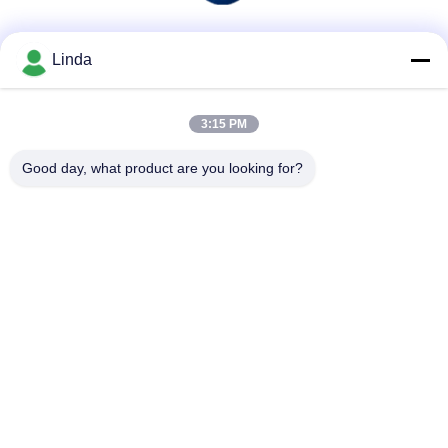
Soziale Medien
Linda
3:15 PM
Schnelle Kontaktaufnahme
Good day, what product are you looking for?
Tel.
86-136-99415698
E-Mail-Adresse
cdaohe88@aliyun.com
Anschrift
4-502, Allee No.8 Yingbin, Jinniu-Bezirk, Chengdu, Sichuan,
China
Datenschutzrichtlinie
|
Sitemap