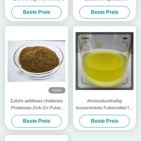
Form
Nährstoffpeptide für Viehvieh
Beste Preis
Beste Preis
Video
Zufuhr-additives cheliertes
Aminosäurehaltig
Proteinats-Zink-Zn-Pulver
konzentrierte Futtermittel für
mit Rohprotein für
Geflügel und Vieh
Beste Preis
Beste Preis
Futtermühle