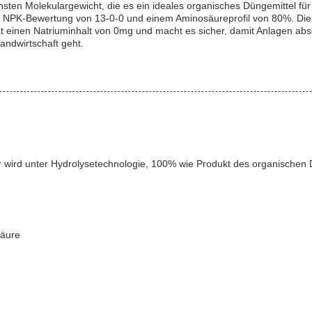
nsten Molekulargewicht, die es ein ideales organisches Düngemittel fü
er NPK-Bewertung von 13-0-0 und einem Aminosäureprofil von 80%. Die
 einen Natriuminhalt von 0mg und macht es sicher, damit Anlagen abso
ndwirtschaft geht.
 wird unter Hydrolysetechnologie, 100% wie Produkt des organischen D
säure