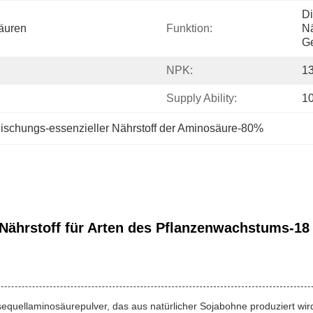
Di
äuren
Funktion:
Nä
G
NPK:
13
Supply Ability:
1
ischungs-essenzieller Nährstoff der Aminosäure-80%
ährstoff für Arten des Pflanzenwachstums-18 
quellaminosäurepulver, das aus natürlicher Sojabohne produziert wird 