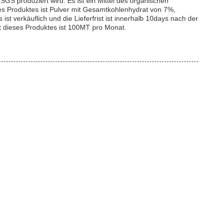
 produziert wird. Es ist ein Mittel des organischen
es Produktes ist Pulver mit Gesamtkohlenhydrat von 7%,
st verkäuflich und die Lieferfrist ist innerhalb 10days nach der
 dieses Produktes ist 100MT pro Monat.