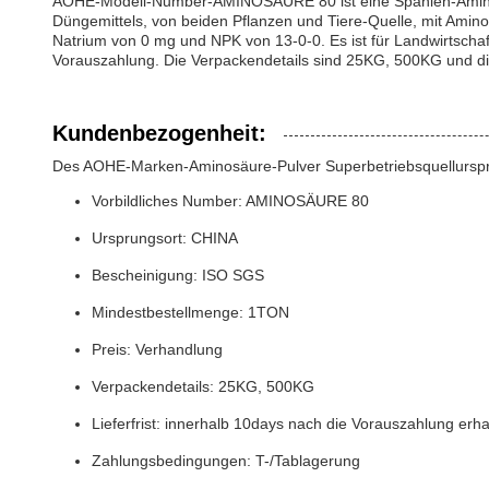
AOHE-Modell-Number-AMINOSÄURE 80 ist eine Spanien-Aminosäu
Düngemittels, von beiden Pflanzen und Tiere-Quelle, mit Amin
Natrium von 0 mg und NPK von 13-0-0. Es ist für Landwirtschaft 
Vorauszahlung. Die Verpackendetails sind 25KG, 500KG und di
Kundenbezogenheit:
Des AOHE-Marken-Aminosäure-Pulver Superbetriebsquellurspr
Vorbildliches Number: AMINOSÄURE 80
Ursprungsort: CHINA
Bescheinigung: ISO SGS
Mindestbestellmenge: 1TON
Preis: Verhandlung
Verpackendetails: 25KG, 500KG
Lieferfrist: innerhalb 10days nach die Vorauszahlung erha
Zahlungsbedingungen: T-/Tablagerung