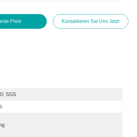
este Preis
Kontaktieren Sie Uns Jetzt
SO  SGS
%
mg