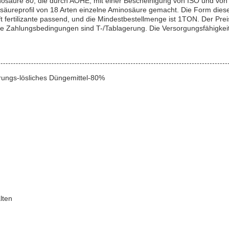
re 80, die durch AOHE, mit einer Bescheinigung von ISO und von SGS
osäureprofil von 18 Arten einzelne Aminosäure gemacht. Die Form dies
fertilizante passend, und die Mindestbestellmenge ist 1TON. Der Preis i
e Zahlungsbedingungen sind T-/Tablagerung. Die Versorgungsfähigkeit
ungs-lösliches Düngemittel-80%
lten