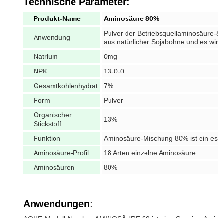
Technische Parameter:
Produkt-Name
Aminosäure 80%
Pulver der Betriebsquellaminosäure-8
Anwendung
aus natürlicher Sojabohne und es wi
Natrium
0mg
NPK
13-0-0
Gesamtkohlenhydrat
7%
Form
Pulver
Organischer
13%
Stickstoff
Funktion
Aminosäure-Mischung 80% ist ein ess
Aminosäure-Profil
18 Arten einzelne Aminosäure
Aminosäuren
80%
Anwendungen: