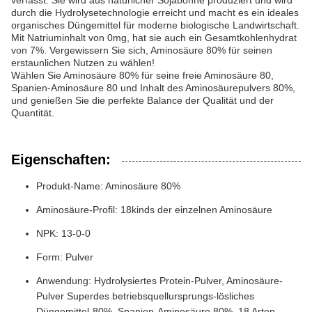
verfasst. Sie wird aus natürlicher Sojabohne produziert und wird
durch die Hydrolysetechnologie erreicht und macht es ein ideales
organisches Düngemittel für moderne biologische Landwirtschaft.
Mit Natriuminhalt von 0mg, hat sie auch ein Gesamtkohlenhydrat
von 7%. Vergewissern Sie sich, Aminosäure 80% für seinen
erstaunlichen Nutzen zu wählen!
Wählen Sie Aminosäure 80% für seine freie Aminosäure 80,
Spanien-Aminosäure 80 und Inhalt des Aminosäurepulvers 80%,
und genießen Sie die perfekte Balance der Qualität und der
Quantität.
Eigenschaften:
Produkt-Name: Aminosäure 80%
Aminosäure-Profil: 18kinds der einzelnen Aminosäure
NPK: 13-0-0
Form: Pulver
Anwendung: Hydrolysiertes Protein-Pulver, Aminosäure-
Pulver Superdes betriebsquellursprungs-lösliches
Düngemittel-80%, Spanien-Aminosäure 80%, 18 Arten-