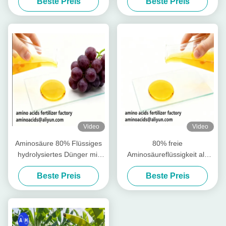
Beste Preis
Beste Preis
regen Wurzel-Wachstum an
Video
Video
Aminosäure 80% Flüssiges
80% freie
hydrolysiertes Dünger mit
Aminosäureflüssigkeit als
freien Aminosäuren ≥ 750 g/l
Rohstoff für die Produktion
Beste Preis
Beste Preis
Gesamtstickstoff ≥ 12,0%
wasserlöslicher Düngemittel
und hoher Löslichkeit für den
ökologischen Landbau