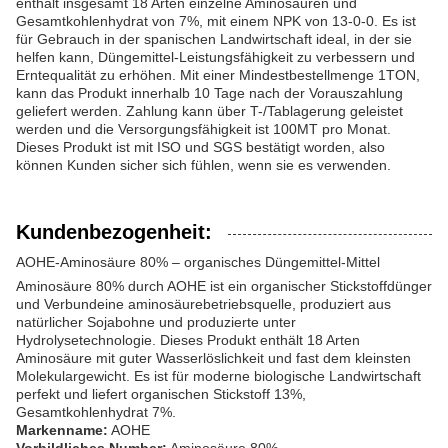
enthält insgesamt 18 Arten einzelne Aminosäuren und
Gesamtkohlenhydrat von 7%, mit einem NPK von 13-0-0. Es ist
für Gebrauch in der spanischen Landwirtschaft ideal, in der sie
helfen kann, Düngemittel-Leistungsfähigkeit zu verbessern und
Erntequalität zu erhöhen. Mit einer Mindestbestellmenge 1TON,
kann das Produkt innerhalb 10 Tage nach der Vorauszahlung
geliefert werden. Zahlung kann über T-/Tablagerung geleistet
werden und die Versorgungsfähigkeit ist 100MT pro Monat.
Dieses Produkt ist mit ISO und SGS bestätigt worden, also
können Kunden sicher sich fühlen, wenn sie es verwenden.
Kundenbezogenheit:
AOHE-Aminosäure 80% – organisches Düngemittel-Mittel
Aminosäure 80% durch AOHE ist ein organischer Stickstoffdünger
und Verbundeine aminosäurebetriebsquelle, produziert aus
natürlicher Sojabohne und produzierte unter
Hydrolysetechnologie. Dieses Produkt enthält 18 Arten
Aminosäure mit guter Wasserlöslichkeit und fast dem kleinsten
Molekulargewicht. Es ist für moderne biologische Landwirtschaft
perfekt und liefert organischen Stickstoff 13%,
Gesamtkohlenhydrat 7%.
Markenname:
AOHE