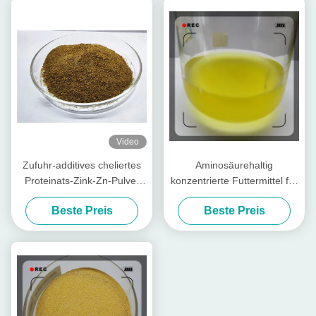
Video
Zufuhr-additives cheliertes
Aminosäurehaltig
Proteinats-Zink-Zn-Pulver
konzentrierte Futtermittel für
mit Rohprotein für
Geflügel und Vieh
Beste Preis
Beste Preis
Futtermühle