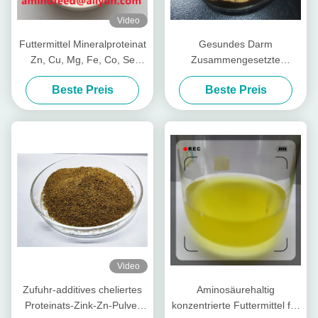
Video
Futtermittel Mineralproteinat
Gesundes Darm
Zn, Cu, Mg, Fe, Co, Se
Zusammengesetzte
Form
Nährstoffpeptide für Viehvieh
Beste Preis
Beste Preis
Video
Zufuhr-additives cheliertes
Aminosäurehaltig
Proteinats-Zink-Zn-Pulver
konzentrierte Futtermittel für