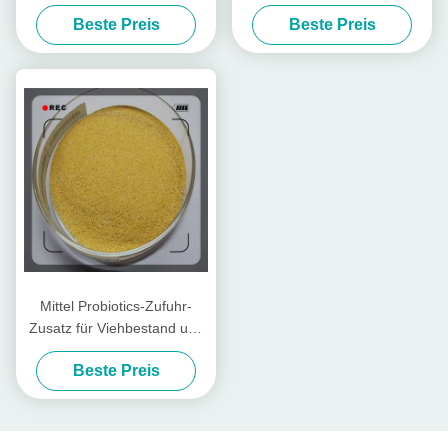
mit Rohprotein für
Geflügel und Vieh
Beste Preis
Beste Preis
Futtermühle
Mittel Probiotics-Zufuhr-
Zusatz für Viehbestand und
Geflügel
Beste Preis