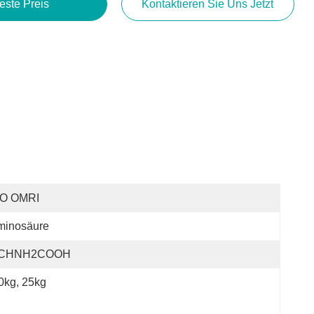
este Preis
Kontaktieren Sie Uns Jetzt
SO OMRI
minosäure
CHNH2COOH
0kg, 25kg