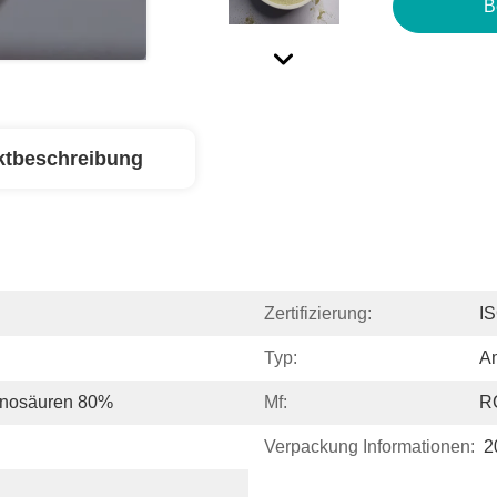
B
ktbeschreibung
Zertifizierung:
I
Typ:
A
inosäuren 80%
Mf:
R
Verpackung Informationen:
2