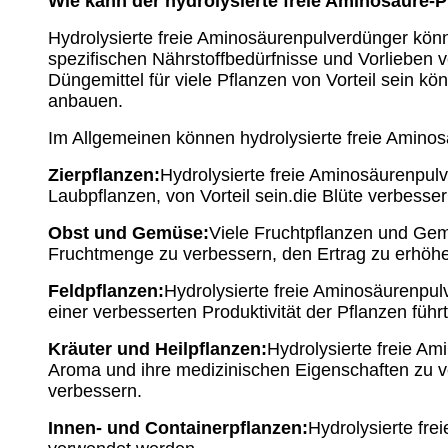
Wie kann der hydrolysierte freie Aminosäure-
Hydrolysierte freie Aminosäurenpulverdünger könn
spezifischen Nährstoffbedürfnisse und Vorlieben 
Düngemittel für viele Pflanzen von Vorteil sein kö
anbauen.
Im Allgemeinen können hydrolysierte freie Amino
Zierpflanzen:
Hydrolysierte freie Aminosäurenpulv
Laubpflanzen, von Vorteil sein.die Blüte verbesse
Obst und Gemüse:
Viele Fruchtpflanzen und Gem
Fruchtmenge zu verbessern, den Ertrag zu erhöhe
Feldpflanzen:
Hydrolysierte freie Aminosäurenpul
einer verbesserten Produktivität der Pflanzen führt
Kräuter und Heilpflanzen:
Hydrolysierte freie A
Aroma und ihre medizinischen Eigenschaften zu v
verbessern.
Innen- und Containerpflanzen:
Hydrolysierte fr