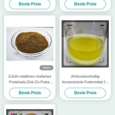
Beste Preis
Beste Preis
Video
Zufuhr-additives cheliertes
Aminosäurehaltig
Proteinats-Zink-Zn-Pulver
konzentrierte Futtermittel für
mit Rohprotein für
Geflügel und Vieh
Beste Preis
Beste Preis
Futtermühle