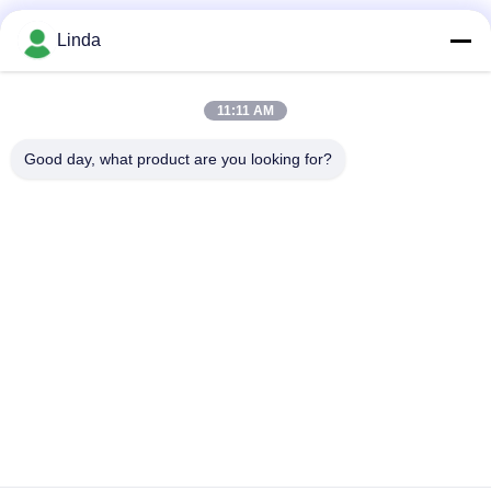
Soziale Medien
Linda
11:11 AM
Schnelle Kontaktaufnahme
Good day, what product are you looking for?
Tel.
86-136-99415698
E-Mail-Adresse
cdaohe88@aliyun.com
Anschrift
4-502, Allee No.8 Yingbin, Jinniu-Bezirk, Chengdu, Sichuan,
China
Datenschutzrichtlinie
|
Sitemap
China gut Qualität Aminosäure-Flüssigdünger Lieferant.