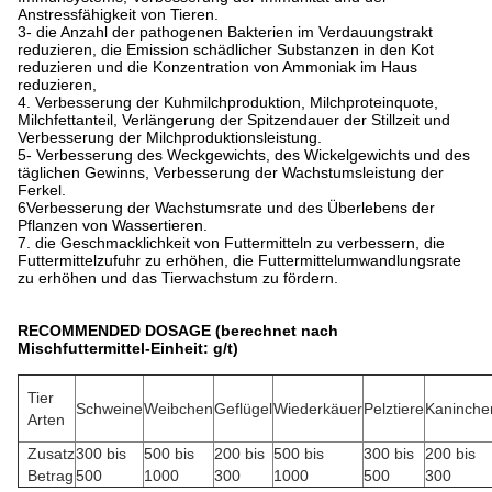
Anstressfähigkeit von Tieren.
3- die Anzahl der pathogenen Bakterien im Verdauungstrakt
reduzieren, die Emission schädlicher Substanzen in den Kot
reduzieren und die Konzentration von Ammoniak im Haus
reduzieren,
4. Verbesserung der Kuhmilchproduktion, Milchproteinquote,
Milchfettanteil, Verlängerung der Spitzendauer der Stillzeit und
Verbesserung der Milchproduktionsleistung.
5- Verbesserung des Weckgewichts, des Wickelgewichts und des
täglichen Gewinns, Verbesserung der Wachstumsleistung der
Ferkel.
6Verbesserung der Wachstumsrate und des Überlebens der
Pflanzen von Wassertieren.
7. die Geschmacklichkeit von Futtermitteln zu verbessern, die
Futtermittelzufuhr zu erhöhen, die Futtermittelumwandlungsrate
zu erhöhen und das Tierwachstum zu fördern.
RECOMMENDED DOSAGE (berechnet nach
Mischfuttermittel-Einheit: g/t)
Tier
Schweine
Weibchen
Geflügel
Wiederkäuer
Pelztiere
Kaninche
Arten
Zusatz
300 bis
500 bis
200 bis
500 bis
300 bis
200 bis
Betrag
500
1000
300
1000
500
300