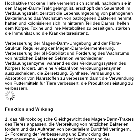
Hochaktive trockene Hefe vermehrt sich schnell, nachdem sie in
den Magen-Darm-Trakt gelangt ist, erschöpft den Sauerstoff im
Verdauungstrakt, zerstört die Lebensumgebung von pathogenen
Bakterien,und das Wachstum von pathogenen Bakterien hemmt,
haften und kolonisieren sich im hinteren Teil des Darms, helfen
dem Körper, Toxine und ihre Metaboliten zu beseitigen, stärken
die Immunität und die Krankheitsresistenz.
Verbesserung der Magen-Darm-Umgebung und der Flora-
Struktur, Regulierung der Magen-Darm-Germentierung,
Verbesserung der pH-Stabilität und Förderung des Wachstums
von nützlichen Bakterien,Sekretion verschiedener
Verdauungsenzyme, während es das Verdauungssystem des
Körpers fördert, um eine Vielzahl von Verdauungsenzymen
auszuscheiden, die Zersetzung, Synthese, Verdauung und
Absorption von Nährstoffen zu verbessern,damit die Verwendung
von Futtermitteln für Tiere verbessert, die Produktionsleistung zu
verbessern.
Funktion und Wirkung
1. das Mikroökologische Gleichgewicht des Magen-Darm-Traktes
des Tieres anpassen, die Verbreitung von nützlichen Bakterien
fördern und das Auftreten von bakteriellem Durchfall verringern,
2- Förderung der Verbesserung und Entwicklung des
Immunsystems, Verbesserung der Immunität und der