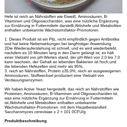
Hefe ist reich an Nährstoffen wie Eiweiß, Aminosäuren, B-
Vitaminen und Oligosacchariden, was eine nützliche Ergänzung
zur Ernährung in Futtermitteln darstellt.Aktivhefe und Metaboliten
enthalten unbekannte Wachstumsfaktor-Promotoren.
1. Dieses Produkt ist ein Pilz, nicht empfindlich gegen Antibiotika
und hat keine Nebenwirkungen bei langfristiger Anwendung.
2Die Wiederauferstehung ist schnell, und es wird wiederbelebt,
nachdem es 10 Minuten lang in den Darm gelangt ist, es hält
einer Vielzahl von pH-Werten stand, der pH-Wert von 2,0 bis 7,0
kann wachsen, der Gehalt an lebenden Bakterien ist hoch,und
die lebenden Hefezellen sind mehr als 95%,
3. reich an Nährstoffen, Protein ≥35,0%, reich an ausgewogenen
Aminosäuren, Stoffwechsel produziert eine Vielzahl von
Verdauungsenzymen.
Wir haben Active Yeast hergestellt, das reich an Nährstoffen wie
Proteinen, Aminosäuren, B-Vitaminen und Oligosacchariden ist,
was eine nützliche Ergänzung zur Ernährung in Futtermitteln
ist,Aktivhefe und Metaboliten enthalten unbekannte
Wachstumsfaktor-Promotoren. mit dem Hauptbestandteil
Saccharomyces cerevisiae ≥ 2 × 101 0CFU/g
Produktbeschreibung