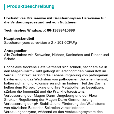
Produktbeschreibung
Hochaktives Brauereiwe mit Saccharomyces Cerevisiae für
die Verdauungsgesundheit von Nutztieren
Technisches Whatsapp: 86-13699415698
Hauptbestandteil
Saccharomyces cerevisiae ≥ 2 × 101 0CFU/g
Antragsteller
Alle Zuchttiere wie Schweine, Hühner, Kaninchen und Rinder und
Schafe.
Hochaktive trockene Hefe vermehrt sich schnell, nachdem sie in
den Magen-Darm-Trakt gelangt ist, erschöpft den Sauerstoff im
Verdauungstrakt, zerstört die Lebensumgebung von pathogenen
Bakterien,und das Wachstum von pathogenen Bakterien hemmt,
halten sich an und kolonisieren sich im hinteren Teil des Darms,
helfen dem Körper, Toxine und ihre Metaboliten zu beseitigen,
stärken die Immunität und die Krankheitsresistenz,
Verbesserung der Magen-Darm-Umgebung und der Flora-
Struktur, Regulierung der Magen-Darm-Germentierung,
Verbesserung der pH-Stabilität und Förderung des Wachstums
von nützlichen Bakterien,Sekretion verschiedener
Verdauungsenzyme, während es das Verdauungssystem des