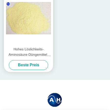
Hohes Löslichkeits-
Aminosäure-Düngemittel-
Pulver, Landwirtschafts-
Beste Preis
Aminosäure 50%