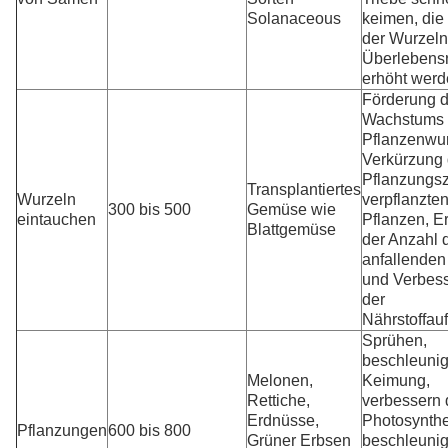
Solanaceous
keimen, die
der Wurzeln
Überlebens
erhöht werd
Förderung 
Wachstums
Pflanzenwur
Verkürzung 
Pflanzungsz
Transplantiertes
Wurzeln
verpflanzte
300 bis 500
Gemüse wie
eintauchen
Pflanzen, 
Blattgemüse
der Anzahl 
anfallenden
und Verbes
der
Nährstoffa
Sprühen,
beschleunig
Melonen,
Keimung,
Rettiche,
verbessern 
Erdnüsse,
Photosynth
Pflanzungen
600 bis 800
Grüner Erbsen
beschleuni