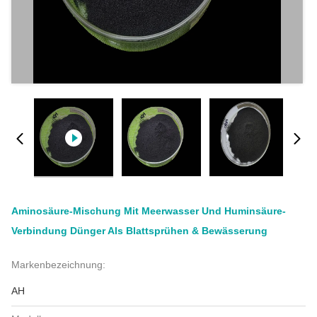
Aminosäure-Mischung Mit Meerwasser Und Huminsäure-
Verbindung Dünger Als Blattsprühen & Bewässerung
Markenbezeichnung:
AH