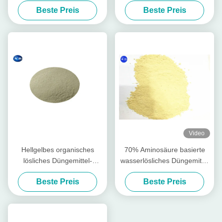
Beste Preis
Beste Preis
Düngemittel-65%
als alkalische
Bodenkonditioner
Video
Hellgelbes organisches
70% Aminosäure basierte
lösliches Düngemittel-
wasserlösliches Düngemittel
Gemüseursprung alles
des Düngemittel-100%
Beste Preis
Beste Preis
Ernte-Pflanzen