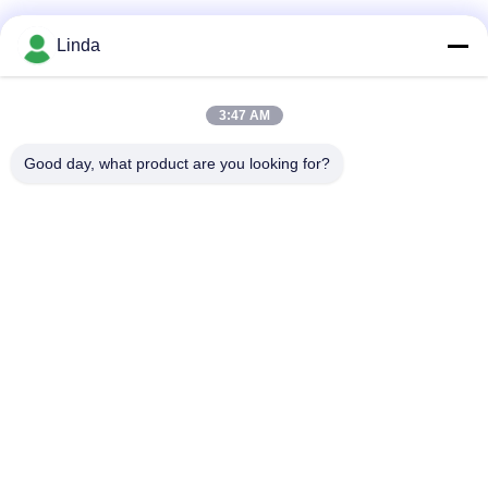
Soziale Medien
Linda
3:47 AM
Schnelle Kontaktaufnahme
Good day, what product are you looking for?
Tel.
86-136-99415698
E-Mail-Adresse
cdaohe88@aliyun.com
Anschrift
4-502, Allee No.8 Yingbin, Jinniu-Bezirk, Chengdu, Sichuan,
China
Datenschutzrichtlinie
|
Sitemap
China gut Qualität Aminosäure-Flüssigdünger Lieferant.