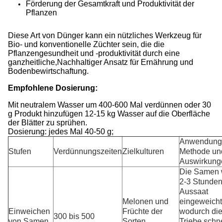
Förderung der Gesamtkraft und Produktivität der
Pflanzen
Diese Art von Dünger kann ein nützliches Werkzeug für
Bio- und konventionelle Züchter sein, die die
Pflanzengesundheit und -produktivität durch eine
ganzheitliche,Nachhaltiger Ansatz für Ernährung und
Bodenbewirtschaftung.
Empfohlene Dosierung:
Mit neutralem Wasser um 400-600 Mal verdünnen oder 30
g Produkt hinzufügen 12-15 kg Wasser auf die Oberfläche
der Blätter zu sprühen.
Dosierung: jedes Mal 40-50 g;
Anwendung
Stufen
Verdünnungszeiten
Zielkulturen
Methode un
Auswirkung
Die Samen 
2-3 Stunden
Aussaat
Melonen und
eingeweicht
Einweichen
Früchte der
wodurch die
300 bis 500
von Samen
Sorten
Triebe schne