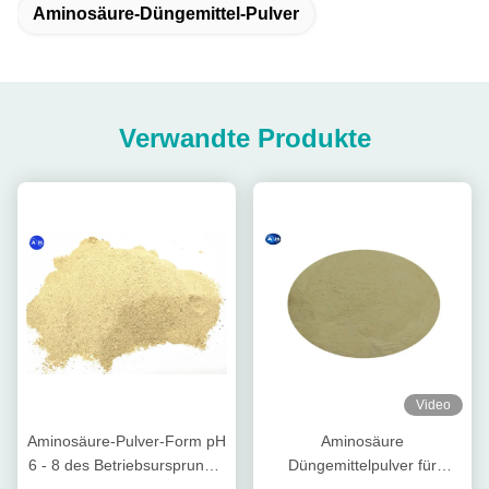
Aminosäure-Düngemittel-Pulver
Verwandte Produkte
Video
Aminosäure-Pulver-Form pH
Aminosäure
6 - 8 des Betriebsursprungs-
Düngemittelpulver für
hohe Stickstoff-organischen
Pflanzenwachstum PH 4-6