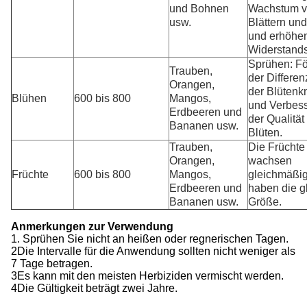
und Bohnen
Wachstum 
usw.
Blättern un
und erhöhen
Widerstands
Sprühen: F
Trauben,
der Differen
Orangen,
der Blüten
Blühen
600 bis 800
Mangos,
und Verbes
Erdbeeren und
der Qualität
Bananen usw.
Blüten.
Trauben,
Die Früchte
Orangen,
wachsen
Früchte
600 bis 800
Mangos,
gleichmäßi
Erdbeeren und
haben die g
Bananen usw.
Größe.
Anmerkungen zur Verwendung
1. Sprühen Sie nicht an heißen oder regnerischen Tagen.
2Die Intervalle für die Anwendung sollten nicht weniger als
7 Tage betragen.
3Es kann mit den meisten Herbiziden vermischt werden.
4Die Gültigkeit beträgt zwei Jahre.