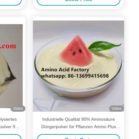
Video
Video
olysiertes
Industrielle Qualität 90% Aminosäure
pulver 90%
Düngerpulver für Pflanzen Amino Plus
Blattdünger mit hoher Effizienz und