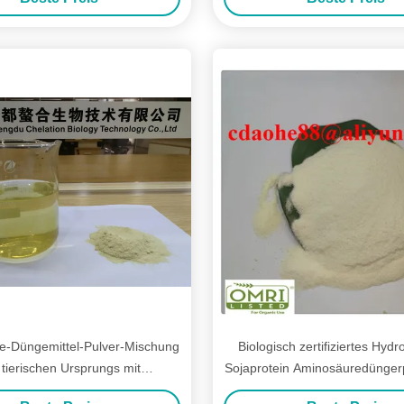
e-Düngemittel-Pulver-Mischung
Biologisch zertifiziertes Hydr
 tierischen Ursprungs mit
Sojaprotein Aminosäuredünger
pflanzen-Huminsäure-Pulver
für Pflanzennährung