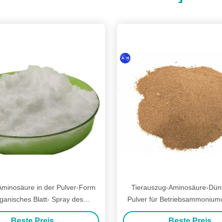
Aminosäure in der Pulver-Form
Tierauszug-Aminosäure-Düng
rganisches Blatt- Spray des
Pulver für Betriebsammoniumc
Stickstoff-18-0-0
Beste Preis
Beste Preis