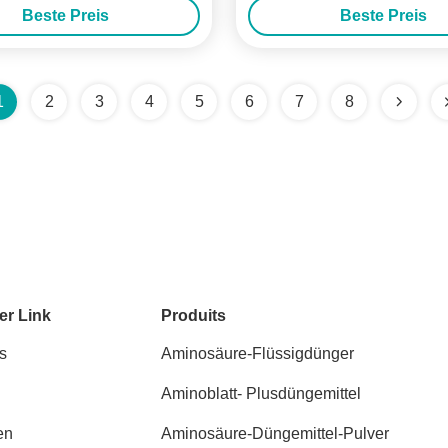
Beste Preis
Beste Preis
1
2
3
4
5
6
7
8
er Link
Produits
s
Aminosäure-Flüssigdünger
Aminoblatt- Plusdüngemittel
en
Aminosäure-Düngemittel-Pulver