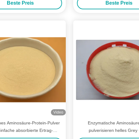
Beste Preis
Beste Preis
fördert
Video
es Aminosäure-Protein-Pulver
Enzymatische Aminosäur
einfache absorbierte Ertrag-
pulverisieren helles Grey
Zunahme GMOs