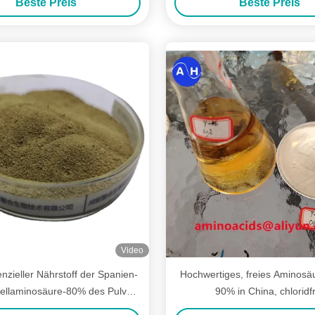
Beste Preis
Beste Preis
Video
nzieller Nährstoff der Spanien-
Hochwertiges, freies Aminosä
uellaminosäure-80% des Pulver-
90% in China, chloridfr
 starkes gesundes Wachstum