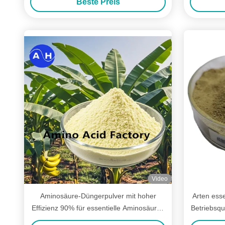
Beste Preis
Video
Aminosäure-Düngerpulver mit hoher
Arten esse
Effizienz 90% für essentielle Aminosäuren
Betriebsq
und Stressverträglichkeit bei Pflanzen
18, der