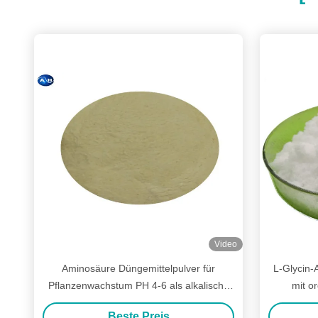
Video
Aminosäure Düngemittelpulver für
L-Glycin-
Pflanzenwachstum PH 4-6 als alkalische
mit o
Bodenkonditioner
Beste Preis