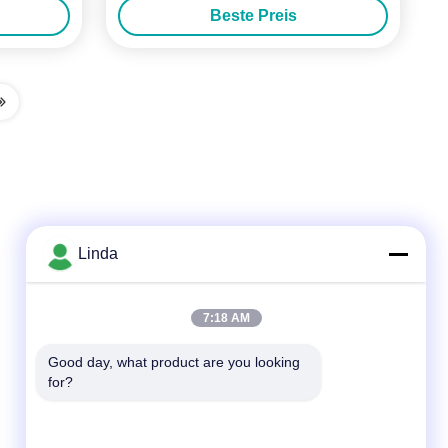
Beste Preis
Linda
Schnelle Kontaktaufnahme
7:18 AM
Tel.
Good day, what product are you looking 
for?
86-136-99415698
E-Mail-Adresse
cdaohe88@aliyun.com