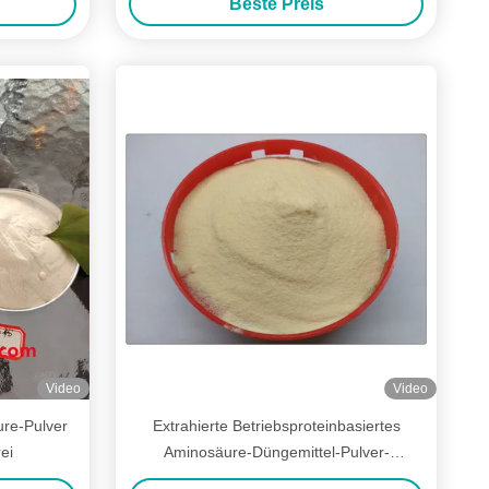
Beste Preis
Belastungsfähigkeit
Video
Video
ure-Pulver
Extrahierte Betriebsproteinbasiertes
ei
Aminosäure-Düngemittel-Pulver-
enzymatische Hydrolyse