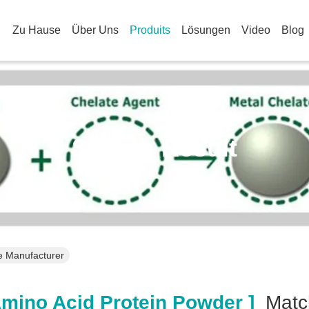
Zu Hause
Über Uns
Produits
Lösungen
Video
Blog
Search Result
e Manufacturer
mino Acid Protein Powder ]
Mat