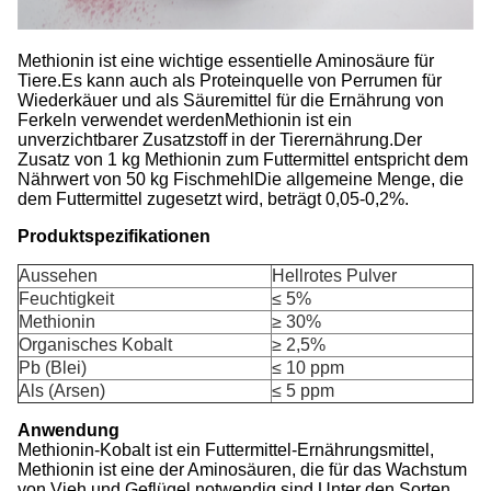
Methionin ist eine wichtige essentielle Aminosäure für
Tiere.Es kann auch als Proteinquelle von Perrumen für
Wiederkäuer und als Säuremittel für die Ernährung von
Ferkeln verwendet werdenMethionin ist ein
unverzichtbarer Zusatzstoff in der Tierernährung.Der
Zusatz von 1 kg Methionin zum Futtermittel entspricht dem
Nährwert von 50 kg FischmehlDie allgemeine Menge, die
dem Futtermittel zugesetzt wird, beträgt 0,05-0,2%.
Produktspezifikationen
Aussehen
Hellrotes Pulver
Feuchtigkeit
≤ 5%
Methionin
≥ 30%
Organisches Kobalt
≥ 2,5%
Pb (Blei)
≤ 10 ppm
Als (Arsen)
≤ 5 ppm
Anwendung
Methionin-Kobalt ist ein Futtermittel-Ernährungsmittel,
Methionin ist eine der Aminosäuren, die für das Wachstum
von Vieh und Geflügel notwendig sind.Unter den Sorten