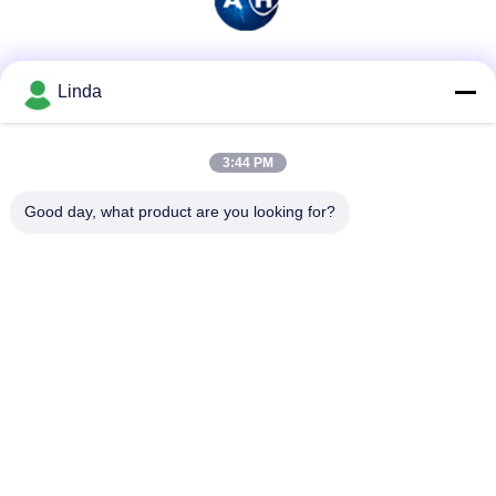
Soziale Medien
Linda
3:44 PM
Schnelle Kontaktaufnahme
Good day, what product are you looking for?
Tel.
86-136-99415698
E-Mail-Adresse
cdaohe88@aliyun.com
Anschrift
4-502, Allee No.8 Yingbin, Jinniu-Bezirk, Chengdu, Sichuan,
China