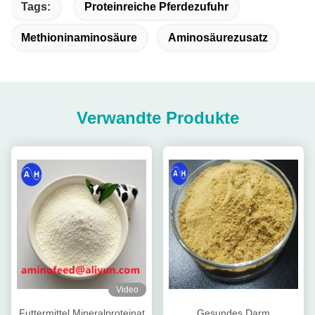
Tags:
Proteinreiche Pferdezufuhr
Methioninaminosäure
Aminosäurezusatz
Verwandte Produkte
Video
Futtermittel Mineralproteinat
Gesundes Darm