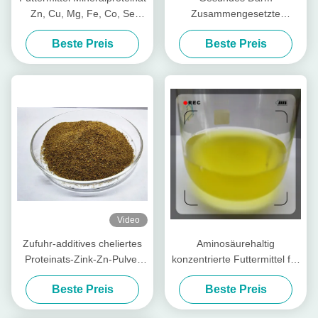
Zn, Cu, Mg, Fe, Co, Se
Zusammengesetzte
Form
Nährstoffpeptide für Viehvieh
Beste Preis
Beste Preis
Video
Zufuhr-additives cheliertes
Aminosäurehaltig
Proteinats-Zink-Zn-Pulver
konzentrierte Futtermittel für
mit Rohprotein für
Geflügel und Vieh
Beste Preis
Beste Preis
Futtermühle