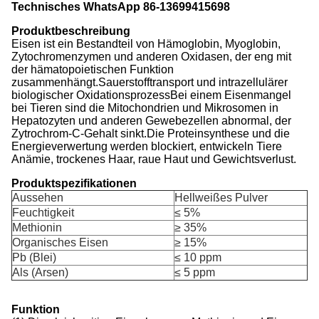
Technisches WhatsApp 86-13699415698
Produktbeschreibung
Eisen ist ein Bestandteil von Hämoglobin, Myoglobin,
Zytochromenzymen und anderen Oxidasen, der eng mit
der hämatopoietischen Funktion
zusammenhängt.Sauerstofftransport und intrazellulärer
biologischer OxidationsprozessBei einem Eisenmangel
bei Tieren sind die Mitochondrien und Mikrosomen in
Hepatozyten und anderen Gewebezellen abnormal, der
Zytrochrom-C-Gehalt sinkt.Die Proteinsynthese und die
Energieverwertung werden blockiert, entwickeln Tiere
Anämie, trockenes Haar, raue Haut und Gewichtsverlust.
Produktspezifikationen
Aussehen
Hellweißes Pulver
Feuchtigkeit
≤ 5%
Methionin
≥ 35%
Organisches Eisen
≥ 15%
Pb (Blei)
≤ 10 ppm
Als (Arsen)
≤ 5 ppm
Funktion