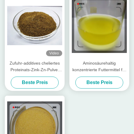
Video
Zufuhr-additives cheliertes
Aminosäurehaltig
Proteinats-Zink-Zn-Pulver
konzentrierte Futtermittel für
mit Rohprotein für
Geflügel und Vieh
Beste Preis
Beste Preis
Futtermühle