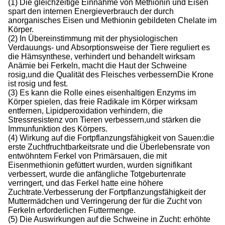
(1) Die gleichzeitige Einnahme von Methionin und Eisen
spart den internen Energieverbrauch der durch
anorganisches Eisen und Methionin gebildeten Chelate im
Körper.
(2) In Übereinstimmung mit der physiologischen
Verdauungs- und Absorptionsweise der Tiere reguliert es
die Hämsynthese, verhindert und behandelt wirksam
Anämie bei Ferkeln, macht die Haut der Schweine
rosig,und die Qualität des Fleisches verbessernDie Krone
ist rosig und fest.
(3) Es kann die Rolle eines eisenhaltigen Enzyms im
Körper spielen, das freie Radikale im Körper wirksam
entfernen, Lipidperoxidation verhindern, die
Stressresistenz von Tieren verbessern,und stärken die
Immunfunktion des Körpers.
(4) Wirkung auf die Fortpflanzungsfähigkeit von Sauen:die
erste Zuchtfruchtbarkeitsrate und die Überlebensrate von
entwöhntem Ferkel von Primärsauen, die mit
Eisenmethionin gefüttert wurden, wurden signifikant
verbessert, wurde die anfängliche Totgeburtenrate
verringert, und das Ferkel hatte eine höhere
Zuchtrate.Verbesserung der Fortpflanzungsfähigkeit der
Muttermädchen und Verringerung der für die Zucht von
Ferkeln erforderlichen Futtermenge.
(5) Die Auswirkungen auf die Schweine in Zucht: erhöhte