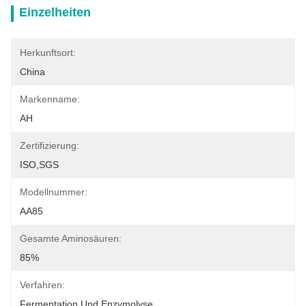
Einzelheiten
Herkunftsort:
China
Markenname:
AH
Zertifizierung:
ISO,SGS
Modellnummer:
AA85
Gesamte Aminosäuren:
85%
Verfahren:
Fermentation Und Enzymolyse