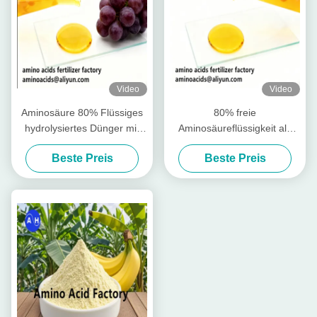
Video
Video
Aminosäure 80% Flüssiges
80% freie
hydrolysiertes Dünger mit
Aminosäureflüssigkeit als
freien Aminosäuren ≥ 750 g/l
Rohstoff für die Produktion
Beste Preis
Beste Preis
Gesamtstickstoff ≥ 12,0%
wasserlöslicher Düngemittel
und hoher Löslichkeit für den
ökologischen Landbau