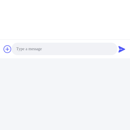
Tags:
Chelierte Spurnmineralien
Blatt- Spray Des Mikronährstoffs
Chelierte Mikronährstoffdüngemittel
Verwandte Produkte
Photo
Video Call
Audio Call
Video
Video