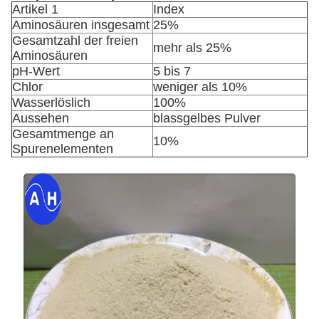
Artikel 1
Index
Aminosäuren insgesamt
25%
Gesamtzahl der freien
mehr als 25%
Aminosäuren
pH-Wert
5 bis 7
Chlor
weniger als 10%
Wasserlöslich
100%
Aussehen
blassgelbes Pulver
Gesamtmenge an
10%
Spurenelementen