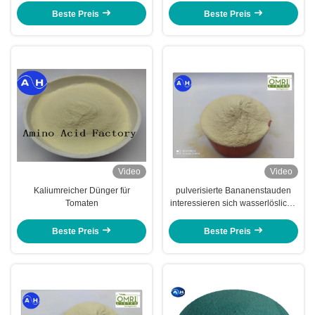
Aminosäure Chelatierte
Stressverträglichkeit von Pflanzen
Beste Preis
Beste Preis
Mineralien
Video
Video
Kaliumreicher Dünger für
pulverisierte Bananenstauden
Tomaten
interessieren sich wasserlösliche
das Kalziumbor-Blatt-
Düngemittel
Beste Preis
Beste Preis