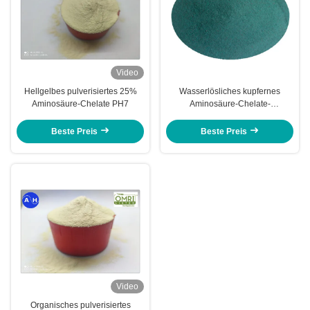
Video
Hellgelbes pulverisiertes 25%
Wasserlösliches kupfernes
Aminosäure-Chelate PH7
Aminosäure-Chelate-
Betriebsquellsicheres Klima
Beste Preis
Beste Preis
Video
Organisches pulverisiertes