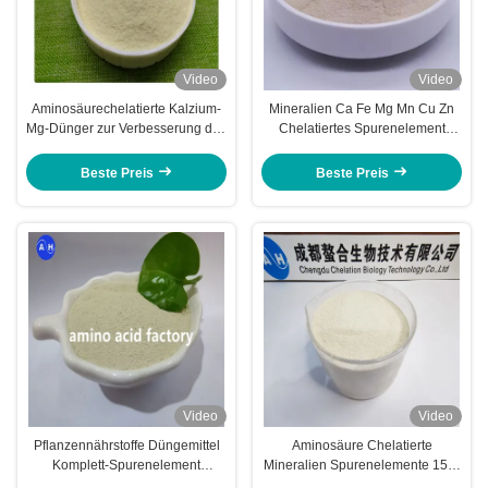
Video
Video
Aminosäurechelatierte Kalzium-
Mineralien Ca Fe Mg Mn Cu Zn
Mg-Dünger zur Verbesserung des
Chelatiertes Spurenelement
Wachstums und der Entwicklung
Aminosäure Pulver organischer
von Trauben
Dünger
Beste Preis
Beste Preis
Video
Video
Pflanzennährstoffe Düngemittel
Aminosäure Chelatierte
Komplett-Spurenelement
Mineralien Spurenelemente 15%
Ergänzung für Ananasbäume
zur Steigerung der